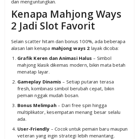
dan menguntungkan.
Kenapa Mahjong Ways
2 Jadi Slot Favorit
Selain scatter hitam dan bonus 100%, ada beberapa
alasan lain kenapa
mahjong ways 2
layak dicoba:
Grafik Keren dan Animasi Halus
– Simbol
mahjong klasik dikemas modern, bikin mata betah
menatap layar.
Gameplay Dinamis
– Setiap putaran terasa
fresh, kombinasi simbol berubah cepat, bikin
pemain nggak mudah bosan.
Bonus Melimpah
– Dari free spin hingga
multiplikator, kesempatan menang besar selalu
ada.
User-Friendly
– Cocok untuk pemain baru maupun
veteran yang ingin strategi lebih menantang.