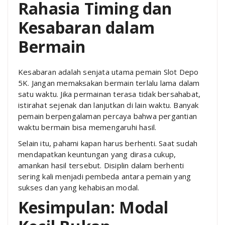
Rahasia Timing dan
Kesabaran dalam
Bermain
Kesabaran adalah senjata utama pemain Slot Depo
5K. Jangan memaksakan bermain terlalu lama dalam
satu waktu. Jika permainan terasa tidak bersahabat,
istirahat sejenak dan lanjutkan di lain waktu. Banyak
pemain berpengalaman percaya bahwa pergantian
waktu bermain bisa memengaruhi hasil.
Selain itu, pahami kapan harus berhenti. Saat sudah
mendapatkan keuntungan yang dirasa cukup,
amankan hasil tersebut. Disiplin dalam berhenti
sering kali menjadi pembeda antara pemain yang
sukses dan yang kehabisan modal.
Kesimpulan: Modal