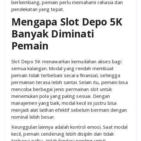
berkembang, pemain perlu memahami rahasia dan
pendekatan yang tepat.
Mengapa Slot Depo 5K
Banyak Diminati
Pemain
Slot Depo 5K menawarkan kemudahan akses bagi
semua kalangan. Modal yang rendah membuat
pemain tidak terbebani secara finansial, sehingga
permainan terasa lebih santai. Selain itu, pemain bisa
mencoba berbagai jenis permainan slot untuk
menemukan pola yang paling sesuai. Dengan
manajemen yang baik, modal kecil ini justru bisa
menjadi alat latihan efektif sebelum bermain dengan
nominal lebih besar.
Keunggulan lainnya adalah kontrol emosi. Saat modal
kecil, pemain cenderung lebih disiplin dan tidak
terbawa nafsu. Inilah fondasi penting untuk