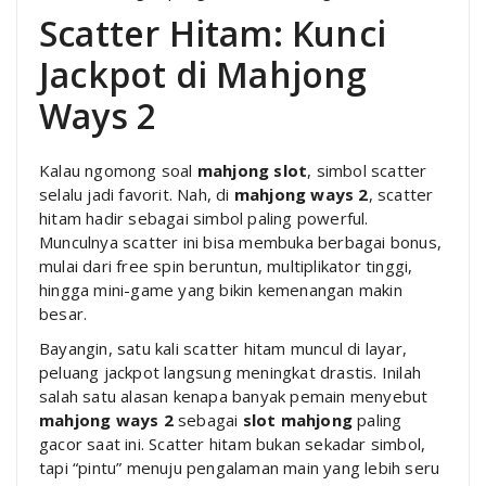
Scatter Hitam: Kunci
Jackpot di Mahjong
Ways 2
Kalau ngomong soal
mahjong slot
, simbol scatter
selalu jadi favorit. Nah, di
mahjong ways 2
, scatter
hitam hadir sebagai simbol paling powerful.
Munculnya scatter ini bisa membuka berbagai bonus,
mulai dari free spin beruntun, multiplikator tinggi,
hingga mini-game yang bikin kemenangan makin
besar.
Bayangin, satu kali scatter hitam muncul di layar,
peluang jackpot langsung meningkat drastis. Inilah
salah satu alasan kenapa banyak pemain menyebut
mahjong ways 2
sebagai
slot mahjong
paling
gacor saat ini. Scatter hitam bukan sekadar simbol,
tapi “pintu” menuju pengalaman main yang lebih seru