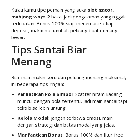
Kalau kamu tipe pemain yang suka
slot gacor
,
mahjong ways 2
bakal jadi pengalaman yang nggak
terlupakan. Bonus 100% siap menemani setiap
deposit, makin menambah peluang buat menang
besar.
Tips Santai Biar
Menang
Biar main makin seru dan peluang menang maksimal,
ini beberapa tips ringan:
Perhatikan Pola Simbol
: Scatter hitam kadang
muncul dengan pola tertentu, jadi main santai tapi
teliti bisa lebih untung.
Kelola Modal
: Jangan terbawa emosi, main
dengan strategi dan batas modal yang jelas.
Manfaatkan Bonus
: Bonus 100% dan fitur free