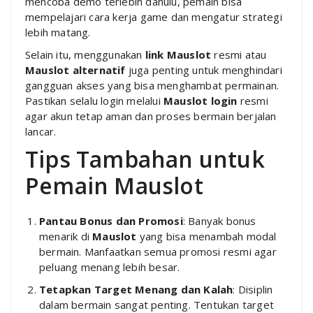
mencoba demo terlebih dahulu, pemain bisa
mempelajari cara kerja game dan mengatur strategi
lebih matang.
Selain itu, menggunakan
link Mauslot
resmi atau
Mauslot alternatif
juga penting untuk menghindari
gangguan akses yang bisa menghambat permainan.
Pastikan selalu login melalui
Mauslot login
resmi
agar akun tetap aman dan proses bermain berjalan
lancar.
Tips Tambahan untuk
Pemain Mauslot
Pantau Bonus dan Promosi
: Banyak bonus
menarik di
Mauslot
yang bisa menambah modal
bermain. Manfaatkan semua promosi resmi agar
peluang menang lebih besar.
Tetapkan Target Menang dan Kalah
: Disiplin
dalam bermain sangat penting. Tentukan target