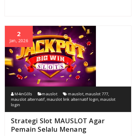
2
Jan, 2026
M4inG0ls
mauslot
mauslot
,
mauslot 777
,
mauslot alternatif
,
mauslot link alternatif login
,
mauslot
login
Strategi Slot MAUSLOT Agar
Pemain Selalu Menang