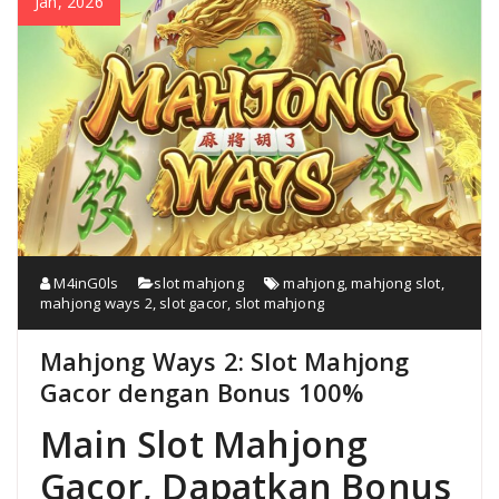
Jan, 2026
M4inG0ls
slot mahjong
mahjong
,
mahjong slot
,
mahjong ways 2
,
slot gacor
,
slot mahjong
Mahjong Ways 2: Slot Mahjong
Gacor dengan Bonus 100%
Main Slot Mahjong
Gacor, Dapatkan Bonus