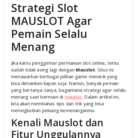
Strategi Slot
MAUSLOT Agar
Pemain Selalu
Menang
Jika kamu penggemar permainan slot online, tentu
sudah tidak asing lagi dengan
Mauslot
. Situs ini
menawarkan berbagai pilihan game menarik yang
bisa dimainkan kapan saja. Namun, banyak pemain
yang bertanya-tanya, bagaimana strategi agar selalu
menang saat bermain di
mauslot
. Dalam artikel ini,
kita akan membahas tips dan trik yang bisa
meningkatkan peluang kemenanganmu.
Kenali Mauslot dan
Fitur Unggulannya