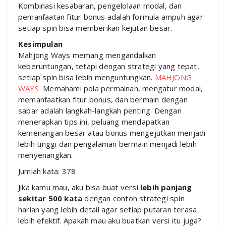
Kombinasi kesabaran, pengelolaan modal, dan
pemanfaatan fitur bonus adalah formula ampuh agar
setiap spin bisa memberikan kejutan besar.
Kesimpulan
Mahjong Ways memang mengandalkan
keberuntungan, tetapi dengan strategi yang tepat,
setiap spin bisa lebih menguntungkan.
MAHJONG
WAYS
Memahami pola permainan, mengatur modal,
memanfaatkan fitur bonus, dan bermain dengan
sabar adalah langkah-langkah penting. Dengan
menerapkan tips ini, peluang mendapatkan
kemenangan besar atau bonus mengejutkan menjadi
lebih tinggi dan pengalaman bermain menjadi lebih
menyenangkan.
Jumlah kata: 378
Jika kamu mau, aku bisa buat versi
lebih panjang
sekitar 500 kata
dengan contoh strategi spin
harian yang lebih detail agar setiap putaran terasa
lebih efektif. Apakah mau aku buatkan versi itu juga?