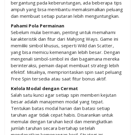
bergantung pada keberuntungan, ada beberapa tips
ampuh yang bisa membantu memaksimalkan peluang
dan membuat setiap putaran lebih menguntungkan.
Pahami Pola Permainan
Sebelum mulai bermain, penting untuk memahami
karakteristik dan fitur dari Mahjong Ways. Game ini
memiliki simbol khusus, seperti Wild dan Scatter,
yang bisa memicu kemenangan lebih besar. Dengan
mengenali simbol-simbol ini dan bagaimana mereka
berinteraksi, pemain dapat membuat strategi lebih
efektif. Misalnya, memprioritaskan spin saat peluang
Free Spin tersedia atau saat fitur bonus aktif.
Kelola Modal dengan Cermat
Salah satu kunci agar setiap spin memberi kejutan
besar adalah manajemen modal yang tepat.
Tentukan batas modal harian dan batasi setiap
taruhan agar tidak cepat habis. Disarankan untuk
memulai dengan taruhan kecil dan meningkatkan
jumlah taruhan secara bertahap setelah
mendapatkan kemenangan kecil. Strategi ini