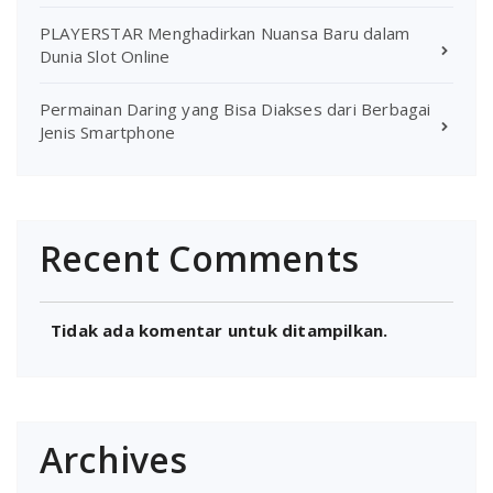
PLAYERSTAR Menghadirkan Nuansa Baru dalam
Dunia Slot Online
Permainan Daring yang Bisa Diakses dari Berbagai
Jenis Smartphone
Recent Comments
Tidak ada komentar untuk ditampilkan.
Archives