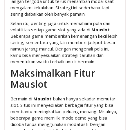
jangan tergoda untuk terus menambah modal saat
mengalami kekalahan. Strategi ini sederhana tapi
sering diabaikan oleh banyak pemain.
Selain itu, penting juga untuk memahami pola dan
volatilitas setiap game slot yang ada di
Mauslot
.
Beberapa game memberikan kemenangan kecil lebih
sering, sementara yang lain memberi jackpot besar
namun jarang muncul. Dengan mengenali pola ini,
kamu bisa menyesuaikan strategi taruhan dan
menentukan waktu terbaik untuk bermain.
Maksimalkan Fitur
Mauslot
Bermain di
Mauslot
bukan hanya sekadar memutar
slot. Situs ini menyediakan berbagai fitur yang bisa
membantu meningkatkan peluang menang. Misalnya,
beberapa game memiliki mode demo yang bisa
dicoba tanpa menggunakan modal asli. Dengan