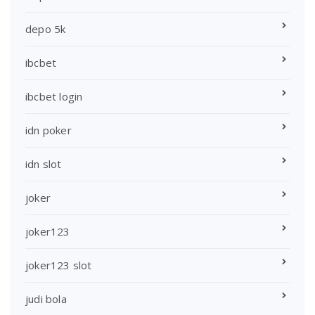
depo 5k
ibcbet
ibcbet login
idn poker
idn slot
joker
joker123
joker123 slot
judi bola