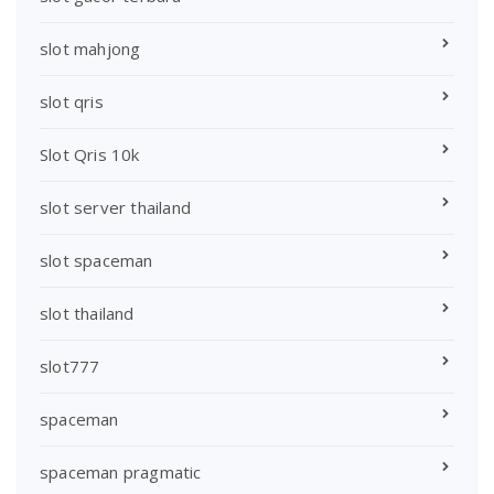
slot mahjong
slot qris
Slot Qris 10k
slot server thailand
slot spaceman
slot thailand
slot777
spaceman
spaceman pragmatic