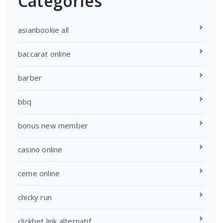
Categories
asianbookie all
baccarat online
barber
bbq
bonus new member
casino online
ceme online
chicky run
clickbet link alternatif