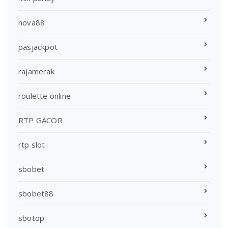
nova88
pasjackpot
rajamerak
roulette online
RTP GACOR
rtp slot
sbobet
sbobet88
sbotop