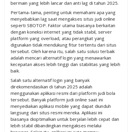
bermain yang lebih lancar dan anti lag di tahun 2025.
Pertama-tama, penting untuk memahami apa yang
menyebabkan lag saat mengakses situs judi online
seperti SBOTOP. Faktor utama biasanya berkaitan
dengan koneksi internet yang tidak stabil, server
platform yang overload, atau perangkat yang
digunakan tidak mendukung fitur tertentu dari situs
tersebut. Oleh karena itu, salah satu solusi terbaik
adalah mencari alternatif login yang menawarkan
kecepatan akses lebih tinggi dan stabilitas yang lebih
baik.
Salah satu alternatif login yang banyak
direkomendasikan di tahun 2025 adalah
menggunakan aplikasi resmi dari platform judi bola
tersebut. Banyak platform judi online saat ini
menyediakan aplikasi mobile yang dapat diunduh
langsung dari situs resmi mereka. Aplikasi ini
biasanya dioptimalkan untuk berjalan lebih cepat dan
lebih stabil dibandingkan mengakses melalui