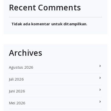
Recent Comments
Tidak ada komentar untuk ditampilkan.
Archives
Agustus 2026
Juli 2026
Juni 2026
Mei 2026