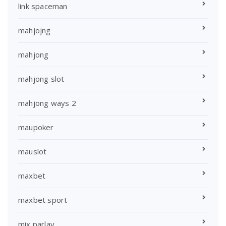
link spaceman
mahjojng
mahjong
mahjong slot
mahjong ways 2
maupoker
mauslot
maxbet
maxbet sport
mix parlay