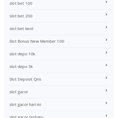
slot bet 100
slot bet 200
slot bet kecil
Slot Bonus New Member 100
slot depo 10k
slot depo 5k
Slot Deposit Qris
slot gacor
slot gacor hari ini
slot gacor terbaru