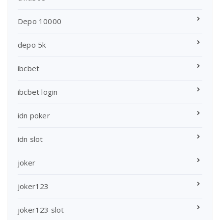
Depo 10000
depo 5k
ibcbet
ibcbet login
idn poker
idn slot
joker
joker123
joker123 slot