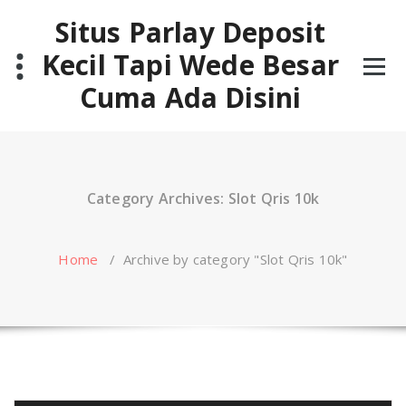
Skip
Situs Parlay Deposit
to
content
Kecil Tapi Wede Besar
Cuma Ada Disini
Category Archives: Slot Qris 10k
Home
/
Archive by category "Slot Qris 10k"