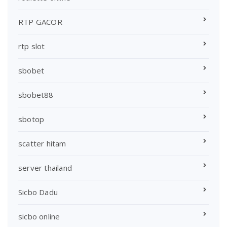
RTP GACOR
rtp slot
sbobet
sbobet88
sbotop
scatter hitam
server thailand
Sicbo Dadu
sicbo online