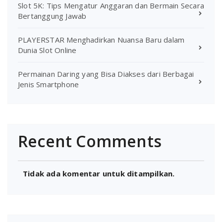
Slot 5K: Tips Mengatur Anggaran dan Bermain Secara
Bertanggung Jawab
PLAYERSTAR Menghadirkan Nuansa Baru dalam
Dunia Slot Online
Permainan Daring yang Bisa Diakses dari Berbagai
Jenis Smartphone
Recent Comments
Tidak ada komentar untuk ditampilkan.