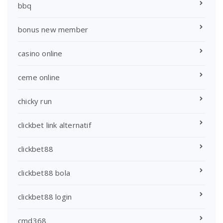
bbq
bonus new member
casino online
ceme online
chicky run
clickbet link alternatif
clickbet88
clickbet88 bola
clickbet88 login
cmd368