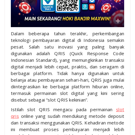
Dalam beberapa tahun terakhir, perkembangan
teknologi pembayaran digital di Indonesia semakin
pesat. Salah satu inovasi yang paling banyak
digunakan adalah QRIS (Quick Response Code
Indonesian Standard), yang memungkinkan transaksi
digital menjadi lebih cepat, praktis, dan seragam di
berbagai platform. Tidak hanya digunakan untuk
belanja atau pembayaran sehari-hari, QRIS juga mulai
diintegrasikan ke berbagai platform hiburan online,
termasuk permainan slot digital yang kini sering
disebut sebagai “slot QRIS kekinian”.
Istilah slot QRIS mengacu pada permainan
slot
qris
online yang sudah mendukung metode deposit
dan transaksi menggunakan QRIS. Kehadiran metode
ini membuat proses pembayaran menjadi lebih