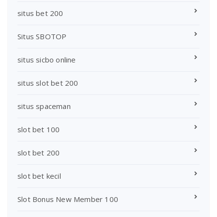
situs bet 200
Situs SBOTOP
situs sicbo online
situs slot bet 200
situs spaceman
slot bet 100
slot bet 200
slot bet kecil
Slot Bonus New Member 100