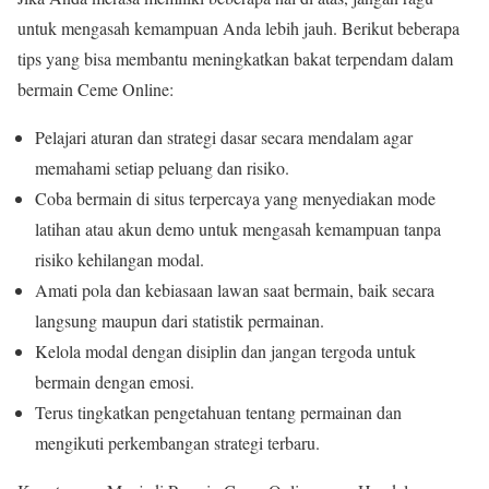
untuk mengasah kemampuan Anda lebih jauh. Berikut beberapa
tips yang bisa membantu meningkatkan bakat terpendam dalam
bermain Ceme Online:
Pelajari aturan dan strategi dasar secara mendalam agar
memahami setiap peluang dan risiko.
Coba bermain di situs terpercaya yang menyediakan mode
latihan atau akun demo untuk mengasah kemampuan tanpa
risiko kehilangan modal.
Amati pola dan kebiasaan lawan saat bermain, baik secara
langsung maupun dari statistik permainan.
Kelola modal dengan disiplin dan jangan tergoda untuk
bermain dengan emosi.
Terus tingkatkan pengetahuan tentang permainan dan
mengikuti perkembangan strategi terbaru.