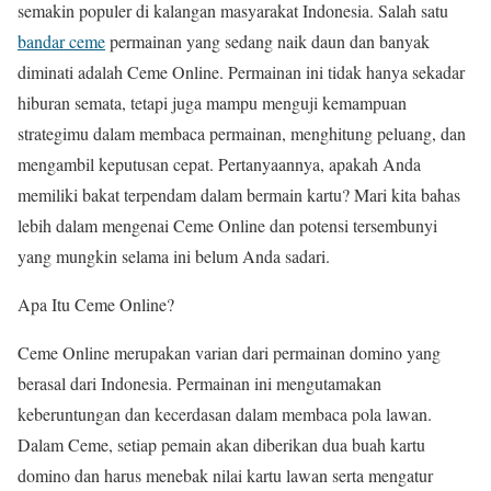
semakin populer di kalangan masyarakat Indonesia. Salah satu
bandar ceme
permainan yang sedang naik daun dan banyak
diminati adalah Ceme Online. Permainan ini tidak hanya sekadar
hiburan semata, tetapi juga mampu menguji kemampuan
strategimu dalam membaca permainan, menghitung peluang, dan
mengambil keputusan cepat. Pertanyaannya, apakah Anda
memiliki bakat terpendam dalam bermain kartu? Mari kita bahas
lebih dalam mengenai Ceme Online dan potensi tersembunyi
yang mungkin selama ini belum Anda sadari.
Apa Itu Ceme Online?
Ceme Online merupakan varian dari permainan domino yang
berasal dari Indonesia. Permainan ini mengutamakan
keberuntungan dan kecerdasan dalam membaca pola lawan.
Dalam Ceme, setiap pemain akan diberikan dua buah kartu
domino dan harus menebak nilai kartu lawan serta mengatur