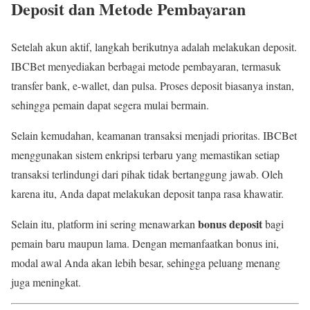
Deposit dan Metode Pembayaran
Setelah akun aktif, langkah berikutnya adalah melakukan deposit.
IBCBet menyediakan berbagai metode pembayaran, termasuk
transfer bank, e-wallet, dan pulsa. Proses deposit biasanya instan,
sehingga pemain dapat segera mulai bermain.
Selain kemudahan, keamanan transaksi menjadi prioritas. IBCBet
menggunakan sistem enkripsi terbaru yang memastikan setiap
transaksi terlindungi dari pihak tidak bertanggung jawab. Oleh
karena itu, Anda dapat melakukan deposit tanpa rasa khawatir.
bonus deposit
Selain itu, platform ini sering menawarkan
bagi
pemain baru maupun lama. Dengan memanfaatkan bonus ini,
modal awal Anda akan lebih besar, sehingga peluang menang
juga meningkat.