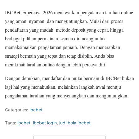
IBCBet terpercaya 2026 menawarkan pengalaman taruhan online
yang aman, nyaman, dan menguntungkan. Mulai dari proses
pendaftaran yang mudah, metode deposit yang cepat, hingga
berbagai pilihan permainan, semua dirancang untuk
memaksimalkan pengalaman pemain. Dengan menerapkan
strategi bermain yang tepat dan tetap disiplin, Anda bisa
menikmati taruhan online dengan lebih percaya diri.
Dengan demikian, mendaftar dan mulai bermain di IBCBet bukan
lagi hal yang menakutkan, melainkan langkah awal menuju
pengalaman taruhan yang menyenangkan dan menguntungkan.
Categories:
ibcbet
Tags:
ibcbet
,
ibcbet login
,
judi bola ibcbet