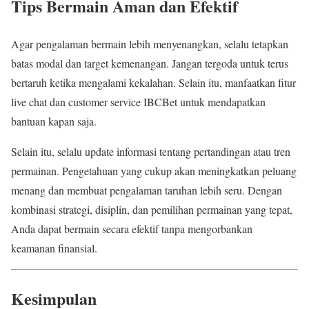
Tips Bermain Aman dan Efektif
Agar pengalaman bermain lebih menyenangkan, selalu tetapkan
batas modal dan target kemenangan. Jangan tergoda untuk terus
bertaruh ketika mengalami kekalahan. Selain itu, manfaatkan fitur
live chat dan customer service IBCBet untuk mendapatkan
bantuan kapan saja.
Selain itu, selalu update informasi tentang pertandingan atau tren
permainan. Pengetahuan yang cukup akan meningkatkan peluang
menang dan membuat pengalaman taruhan lebih seru. Dengan
kombinasi strategi, disiplin, dan pemilihan permainan yang tepat,
Anda dapat bermain secara efektif tanpa mengorbankan
keamanan finansial.
Kesimpulan