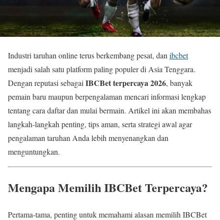
Industri taruhan online terus berkembang pesat, dan
ibcbet
menjadi salah satu platform paling populer di Asia Tenggara.
IBCBet terpercaya 2026
Dengan reputasi sebagai
, banyak
pemain baru maupun berpengalaman mencari informasi lengkap
tentang cara daftar dan mulai bermain. Artikel ini akan membahas
langkah-langkah penting, tips aman, serta strategi awal agar
pengalaman taruhan Anda lebih menyenangkan dan
menguntungkan.
Mengapa Memilih IBCBet Terpercaya?
Pertama-tama, penting untuk memahami alasan memilih IBCBet