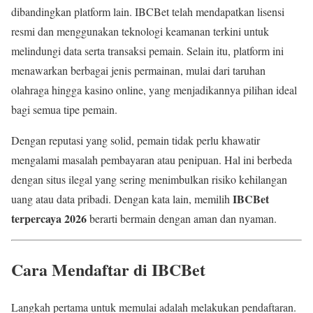
dibandingkan platform lain. IBCBet telah mendapatkan lisensi
resmi dan menggunakan teknologi keamanan terkini untuk
melindungi data serta transaksi pemain. Selain itu, platform ini
menawarkan berbagai jenis permainan, mulai dari taruhan
olahraga hingga kasino online, yang menjadikannya pilihan ideal
bagi semua tipe pemain.
Dengan reputasi yang solid, pemain tidak perlu khawatir
mengalami masalah pembayaran atau penipuan. Hal ini berbeda
dengan situs ilegal yang sering menimbulkan risiko kehilangan
IBCBet
uang atau data pribadi. Dengan kata lain, memilih
terpercaya 2026
berarti bermain dengan aman dan nyaman.
Cara Mendaftar di IBCBet
Langkah pertama untuk memulai adalah melakukan pendaftaran.