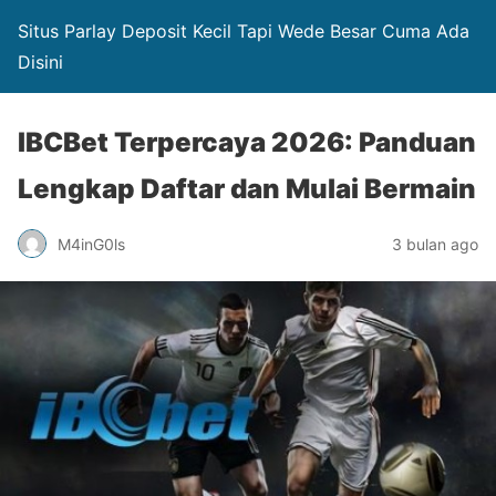
Situs Parlay Deposit Kecil Tapi Wede Besar Cuma Ada
Disini
IBCBet Terpercaya 2026: Panduan
Lengkap Daftar dan Mulai Bermain
M4inG0ls
3 bulan ago