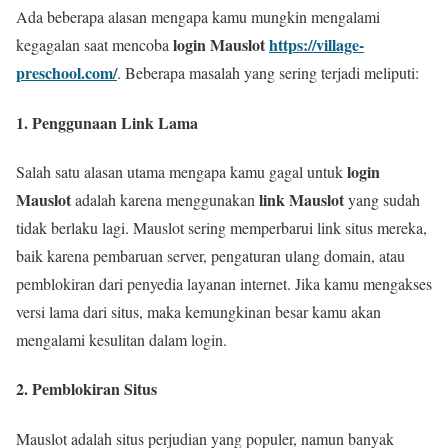
Ada beberapa alasan mengapa kamu mungkin mengalami
login Mauslot
https://village-
kegagalan saat mencoba
preschool.com/
. Beberapa masalah yang sering terjadi meliputi:
1.
Penggunaan Link Lama
login
Salah satu alasan utama mengapa kamu gagal untuk
Mauslot
link Mauslot
adalah karena menggunakan
yang sudah
tidak berlaku lagi. Mauslot sering memperbarui link situs mereka,
baik karena pembaruan server, pengaturan ulang domain, atau
pemblokiran dari penyedia layanan internet. Jika kamu mengakses
versi lama dari situs, maka kemungkinan besar kamu akan
mengalami kesulitan dalam login.
2.
Pemblokiran Situs
Mauslot adalah situs perjudian yang populer, namun banyak