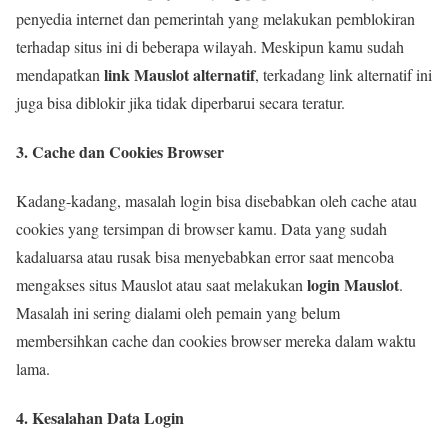
penyedia internet dan pemerintah yang melakukan pemblokiran
terhadap situs ini di beberapa wilayah. Meskipun kamu sudah
link Mauslot alternatif
mendapatkan
, terkadang link alternatif ini
juga bisa diblokir jika tidak diperbarui secara teratur.
3.
Cache dan Cookies Browser
Kadang-kadang, masalah login bisa disebabkan oleh cache atau
cookies yang tersimpan di browser kamu. Data yang sudah
kadaluarsa atau rusak bisa menyebabkan error saat mencoba
login Mauslot
mengakses situs Mauslot atau saat melakukan
.
Masalah ini sering dialami oleh pemain yang belum
membersihkan cache dan cookies browser mereka dalam waktu
lama.
4.
Kesalahan Data Login