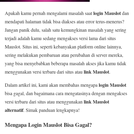
login Mauslot
Apakah kamu pernah mengalami masalah saat
dan
mendapati halaman tidak bisa diakses atau error terus-menerus?
Jangan panik dulu, salah satu kemungkinan masalah yang sering
terjadi adalah kamu sedang mengakses versi lama dari situs
Mauslot. Situs ini, seperti kebanyakan platform online lainnya,
sering melakukan pembaruan atau perubahan di server mereka,
yang bisa menyebabkan beberapa masalah akses jika kamu tidak
link Mauslot
menggunakan versi terbaru dari situs atau
.
login Mauslot
Dalam artikel ini, kami akan membahas mengapa
bisa gagal, dan bagaimana cara mengatasinya dengan mengakses
link Mauslot
versi terbaru dari situs atau menggunakan
alternatif
. Simak panduan lengkapnya!
Mengapa Login Mauslot Bisa Gagal?