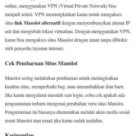
online, menggunakan VPN (Virtual Private Network) bisa
menjadi solusi. VPN memungkinkan kamu untuk mengakses
link Mauslot alternatif
situs
dengan menyembunyikan alamat IP
asli dan mengubah lokasi virtualmu. Dengan menggunakan VPN,
kamu bisa mengakses situs Mauslot dengan aman tanpa diblokir
oleh penyedia layanan internet.
Cek Pembaruan Situs Mauslot
Mauslot sering melakukan pembaruan untuk meningkatkan
kualitas situs, memperbaiki bug, atau menambahkan fitur baru.
Jika kamu mengalami masalah saat login, coba cek apakah ada
pengumuman terbaru mengenai perubahan versi situs Mauslot.
Pengumuman ini biasanya diumumkan melalui akun media sosial
resmi Mauslot atau email jika kamu sudah terdaftar.
Kesimpulan