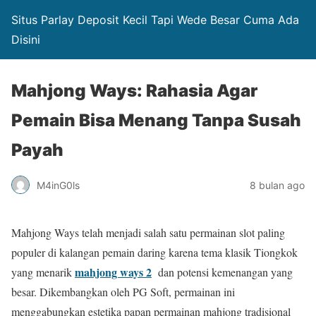
Situs Parlay Deposit Kecil Tapi Wede Besar Cuma Ada
Disini
Mahjong Ways: Rahasia Agar
Pemain Bisa Menang Tanpa Susah
Payah
M4inG0ls
8 bulan ago
Mahjong Ways telah menjadi salah satu permainan slot paling
populer di kalangan pemain daring karena tema klasik Tiongkok
mahjong ways 2
yang menarik
dan potensi kemenangan yang
besar. Dikembangkan oleh PG Soft, permainan ini
menggabungkan estetika papan permainan mahjong tradisional