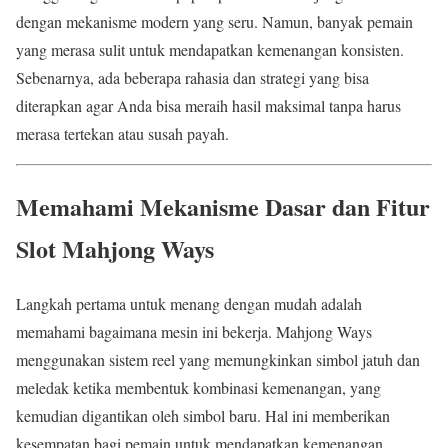
dengan mekanisme modern yang seru. Namun, banyak pemain
yang merasa sulit untuk mendapatkan kemenangan konsisten.
Sebenarnya, ada beberapa rahasia dan strategi yang bisa
diterapkan agar Anda bisa meraih hasil maksimal tanpa harus
merasa tertekan atau susah payah.
Memahami Mekanisme Dasar dan Fitur
Slot Mahjong Ways
Langkah pertama untuk menang dengan mudah adalah
memahami bagaimana mesin ini bekerja. Mahjong Ways
menggunakan sistem reel yang memungkinkan simbol jatuh dan
meledak ketika membentuk kombinasi kemenangan, yang
kemudian digantikan oleh simbol baru. Hal ini memberikan
kesempatan bagi pemain untuk mendapatkan kemenangan