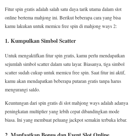
Fitur spin gratis adalah salah satu daya tarik utama dalam slot
online bertema mahjong ini. Berikut beberapa cara yang bisa
kamu lakukan untuk memicu free spin di mahjong ways 2:
1. Kumpulkan Simbol Scatter
Untuk mengaktifkan fitur spin gratis, kamu perlu mendapatkan
sejumlah simbol scatter dalam satu layar. Biasanya, tiga simbol
scatter sudah cukup untuk memicu free spin. Saat fitur ini aktif,
kamu akan mendapatkan beberapa putaran gratis tanpa harus
mengurangi saldo.
Keuntungan dari spin gratis di slot mahjong ways adalah adanya
peningkatan multiplier yang lebih cepat dibandingkan mode
biasa. Ini yang membuat peluang jackpot semakin terbuka lebar.
2. Manfaatkan Bonus dan Event Slot Online