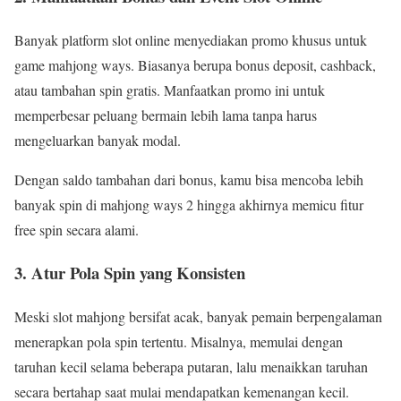
Banyak platform slot online menyediakan promo khusus untuk
game mahjong ways. Biasanya berupa bonus deposit, cashback,
atau tambahan spin gratis. Manfaatkan promo ini untuk
memperbesar peluang bermain lebih lama tanpa harus
mengeluarkan banyak modal.
Dengan saldo tambahan dari bonus, kamu bisa mencoba lebih
banyak spin di mahjong ways 2 hingga akhirnya memicu fitur
free spin secara alami.
3. Atur Pola Spin yang Konsisten
Meski slot mahjong bersifat acak, banyak pemain berpengalaman
menerapkan pola spin tertentu. Misalnya, memulai dengan
taruhan kecil selama beberapa putaran, lalu menaikkan taruhan
secara bertahap saat mulai mendapatkan kemenangan kecil.