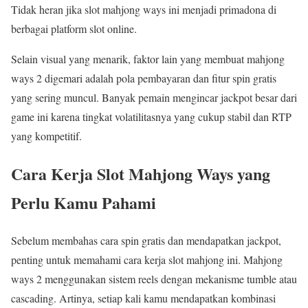
Tidak heran jika slot mahjong ways ini menjadi primadona di
berbagai platform slot online.
Selain visual yang menarik, faktor lain yang membuat mahjong
ways 2 digemari adalah pola pembayaran dan fitur spin gratis
yang sering muncul. Banyak pemain mengincar jackpot besar dari
game ini karena tingkat volatilitasnya yang cukup stabil dan RTP
yang kompetitif.
Cara Kerja Slot Mahjong Ways yang
Perlu Kamu Pahami
Sebelum membahas cara spin gratis dan mendapatkan jackpot,
penting untuk memahami cara kerja slot mahjong ini. Mahjong
ways 2 menggunakan sistem reels dengan mekanisme tumble atau
cascading. Artinya, setiap kali kamu mendapatkan kombinasi