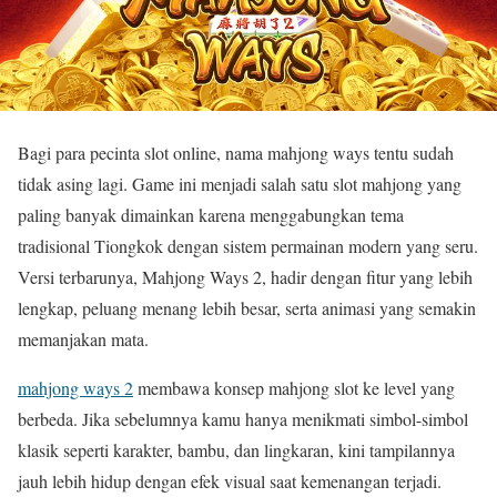
Bagi para pecinta slot online, nama mahjong ways tentu sudah
tidak asing lagi. Game ini menjadi salah satu slot mahjong yang
paling banyak dimainkan karena menggabungkan tema
tradisional Tiongkok dengan sistem permainan modern yang seru.
Versi terbarunya,
Mahjong Ways 2
, hadir dengan fitur yang lebih
lengkap, peluang menang lebih besar, serta animasi yang semakin
memanjakan mata.
mahjong ways 2
membawa konsep mahjong slot ke level yang
berbeda. Jika sebelumnya kamu hanya menikmati simbol-simbol
klasik seperti karakter, bambu, dan lingkaran, kini tampilannya
jauh lebih hidup dengan efek visual saat kemenangan terjadi.