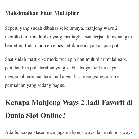
Maksimalkan Fitur Multiplier
Seperti yang sudah dibahas sebelumnya, mahjong ways 2
memiliki fitur multiplier yang meningkat saat terjadi kemenangan
beruntun. Inilah momen emas untuk mendapatkan jackpot.
Saat sudah masuk ke mode free spin dan multiplier mulai naik,
pertahankan pola taruhan yang stabil. Jangan terlalu cepat
mengubah nominal taruhan karena bisa mengganggu ritme
permainan yang sedang bagus.
Kenapa Mahjong Ways 2 Jadi Favorit di
Dunia Slot Online?
Ada beberapa alasan mengapa mahjong ways dan mahjong ways