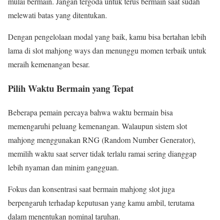
mulai bermain. Jangan tergoda untuk terus bermain saat sudah
melewati batas yang ditentukan.
Dengan pengelolaan modal yang baik, kamu bisa bertahan lebih
lama di slot mahjong ways dan menunggu momen terbaik untuk
meraih kemenangan besar.
Pilih Waktu Bermain yang Tepat
Beberapa pemain percaya bahwa waktu bermain bisa
memengaruhi peluang kemenangan. Walaupun sistem slot
mahjong menggunakan RNG (Random Number Generator),
memilih waktu saat server tidak terlalu ramai sering dianggap
lebih nyaman dan minim gangguan.
Fokus dan konsentrasi saat bermain mahjong slot juga
berpengaruh terhadap keputusan yang kamu ambil, terutama
dalam menentukan nominal taruhan.