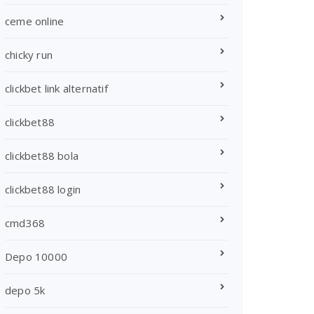
ceme online
chicky run
clickbet link alternatif
clickbet88
clickbet88 bola
clickbet88 login
cmd368
Depo 10000
depo 5k