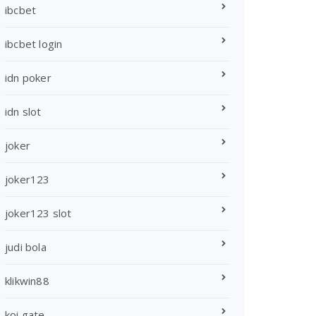
ibcbet
ibcbet login
idn poker
idn slot
joker
joker123
joker123 slot
judi bola
klikwin88
koi gate