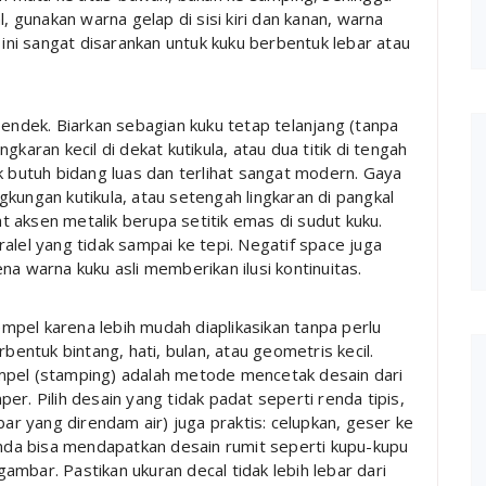
l, gunakan warna gelap di sisi kiri dan kanan, warna
 ini sangat disarankan untuk kuku berbentuk lebar atau
pendek. Biarkan sebagian kuku tetap telanjang (tanpa
ingkaran kecil di dekat kutikula, atau dua titik di tengah
idak butuh bidang luas dan terlihat sangat modern. Gaya
engkungan kutikula, atau setengah lingkaran di pangkal
 aksen metalik berupa setitik emas di sudut kuku.
aralel yang tidak sampai ke tepi. Negatif space juga
na warna kuku asli memberikan ilusi kontinuitas.
pel karena lebih mudah diaplikasikan tanpa perlu
bentuk bintang, hati, bulan, atau geometris kecil.
mpel (stamping) adalah metode mencetak desain dari
r. Pilih desain yang tidak padat seperti renda tipis,
bar yang direndam air) juga praktis: celupkan, geser ke
 Anda bisa mendapatkan desain rumit seperti kupu-kupu
mbar. Pastikan ukuran decal tidak lebih lebar dari