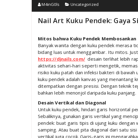
M4inG0ls
Uncategorized
Nail Art Kuku Pendek: Gaya 
Mitos bahwa Kuku Pendek Membosankan
Banyak wanita dengan kuku pendek merasa tid
bidang luas untuk menggambar. Itu mitos. Just
https://djnails.com/
desain terlihat lebih ra
aktivitas sehari-hari seperti mengetik, mema
risiko kuku patah dan infeksi bakteri di bawah 
kuku pendek adalah kanvas yang menantang krea
ditempatkan dengan presisi. Dengan teknik tep
bahkan lebih menonjol daripada kuku panjang.
Desain Vertikal dan Diagonal
Untuk kuku pendek, hindari garis horizontal p
Sebaliknya, gunakan garis vertikal yang menci
pendek: buat garis tipis di ujung kuku dengan 
samping. Atau buat pita diagonal dari satu sis
vertikal juga cocok. Garis-garis ini mengarah