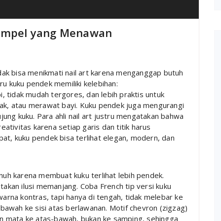
Simpel yang Menawan
ak bisa menikmati nail art karena menganggap butuh
ru kuku pendek memiliki kelebihan:
pi, tidak mudah tergores, dan lebih praktis untuk
sak, atau merawat bayi. Kuku pendek juga mengurangi
ujung kuku. Para ahli nail art justru mengatakan bahwa
tivitas karena setiap garis dan titik harus
at, kuku pendek bisa terlihat elegan, modern, dan
enuh karena membuat kuku terlihat lebih pendek.
ptakan ilusi memanjang. Coba French tip versi kuku
warna kontras, tapi hanya di tengah, tidak melebar ke
i bawah ke sisi atas berlawanan. Motif chevron (zigzag)
kan mata ke atas-bawah, bukan ke samping, sehingga