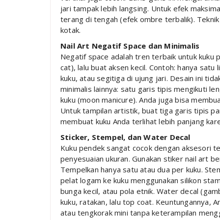
jari tampak lebih langsing. Untuk efek maksima
terang di tengah (efek ombre terbalik). Teknik
kotak.
Nail Art Negatif Space dan Minimalis
Negatif space adalah tren terbaik untuk kuku 
cat), lalu buat aksen kecil. Contoh: hanya satu l
kuku, atau segitiga di ujung jari. Desain ini t
minimalis lainnya: satu garis tipis mengikuti l
kuku (moon manicure). Anda juga bisa membuat
Untuk tampilan artistik, buat tiga garis tipis p
membuat kuku Anda terlihat lebih panjang kare
Sticker, Stempel, dan Water Decal
Kuku pendek sangat cocok dengan aksesori tem
penyesuaian ukuran. Gunakan stiker nail art ber
Tempelkan hanya satu atau dua per kuku. Ste
pelat logam ke kuku menggunakan silikon stampe
bunga kecil, atau pola etnik. Water decal (gam
kuku, ratakan, lalu top coat. Keuntungannya,
atau tengkorak mini tanpa keterampilan mengga