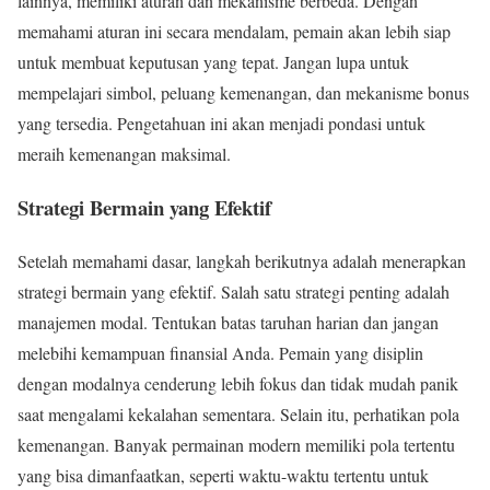
lainnya, memiliki aturan dan mekanisme berbeda. Dengan
memahami aturan ini secara mendalam, pemain akan lebih siap
untuk membuat keputusan yang tepat. Jangan lupa untuk
mempelajari simbol, peluang kemenangan, dan mekanisme bonus
yang tersedia. Pengetahuan ini akan menjadi pondasi untuk
meraih kemenangan maksimal.
Strategi Bermain yang Efektif
Setelah memahami dasar, langkah berikutnya adalah menerapkan
strategi bermain yang efektif. Salah satu strategi penting adalah
manajemen modal. Tentukan batas taruhan harian dan jangan
melebihi kemampuan finansial Anda. Pemain yang disiplin
dengan modalnya cenderung lebih fokus dan tidak mudah panik
saat mengalami kekalahan sementara. Selain itu, perhatikan pola
kemenangan. Banyak permainan modern memiliki pola tertentu
yang bisa dimanfaatkan, seperti waktu-waktu tertentu untuk