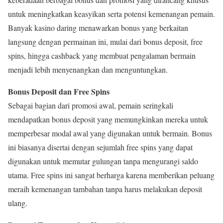
untuk meningkatkan keasyikan serta potensi kemenangan pemain.
Banyak kasino daring menawarkan bonus yang berkaitan
langsung dengan permainan ini, mulai dari bonus deposit, free
spins, hingga cashback yang membuat pengalaman bermain
menjadi lebih menyenangkan dan menguntungkan.
Bonus Deposit dan Free Spins
Sebagai bagian dari promosi awal, pemain seringkali
mendapatkan bonus deposit yang memungkinkan mereka untuk
memperbesar modal awal yang digunakan untuk bermain. Bonus
ini biasanya disertai dengan sejumlah free spins yang dapat
digunakan untuk memutar gulungan tanpa mengurangi saldo
utama. Free spins ini sangat berharga karena memberikan peluang
meraih kemenangan tambahan tanpa harus melakukan deposit
ulang.