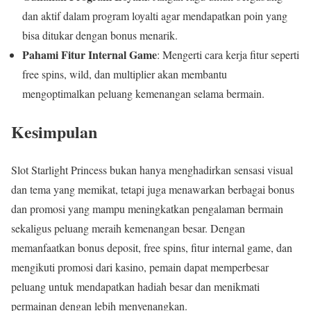
dan aktif dalam program loyalti agar mendapatkan poin yang
bisa ditukar dengan bonus menarik.
Pahami Fitur Internal Game
: Mengerti cara kerja fitur seperti
free spins, wild, dan multiplier akan membantu
mengoptimalkan peluang kemenangan selama bermain.
Kesimpulan
Slot Starlight Princess bukan hanya menghadirkan sensasi visual
dan tema yang memikat, tetapi juga menawarkan berbagai bonus
dan promosi yang mampu meningkatkan pengalaman bermain
sekaligus peluang meraih kemenangan besar. Dengan
memanfaatkan bonus deposit, free spins, fitur internal game, dan
mengikuti promosi dari kasino, pemain dapat memperbesar
peluang untuk mendapatkan hadiah besar dan menikmati
permainan dengan lebih menyenangkan.