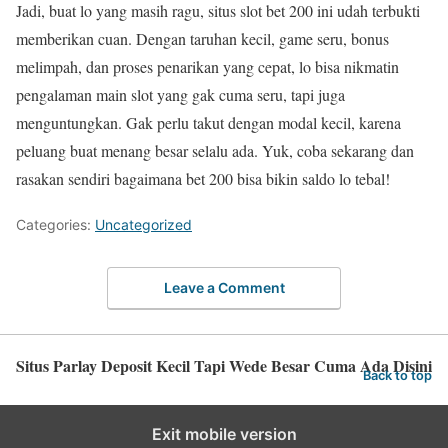
Jadi, buat lo yang masih ragu, situs slot bet 200 ini udah terbukti
memberikan cuan. Dengan taruhan kecil, game seru, bonus
melimpah, dan proses penarikan yang cepat, lo bisa nikmatin
pengalaman main slot yang gak cuma seru, tapi juga
menguntungkan. Gak perlu takut dengan modal kecil, karena
peluang buat menang besar selalu ada. Yuk, coba sekarang dan
rasakan sendiri bagaimana bet 200 bisa bikin saldo lo tebal!
Categories:
Uncategorized
Leave a Comment
Situs Parlay Deposit Kecil Tapi Wede Besar Cuma Ada Disini
Back to top
Exit mobile version