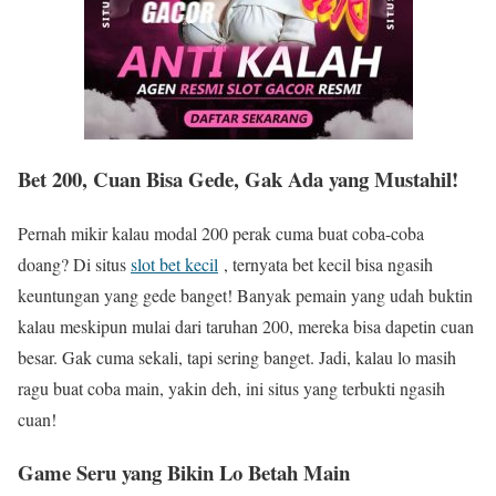
Bet 200, Cuan Bisa Gede, Gak Ada yang Mustahil!
Pernah mikir kalau modal 200 perak cuma buat coba-coba
doang? Di situs
slot bet kecil
, ternyata bet kecil bisa ngasih
keuntungan yang gede banget! Banyak pemain yang udah buktin
kalau meskipun mulai dari taruhan 200, mereka bisa dapetin cuan
besar. Gak cuma sekali, tapi sering banget. Jadi, kalau lo masih
ragu buat coba main, yakin deh, ini situs yang terbukti ngasih
cuan!
Game Seru yang Bikin Lo Betah Main