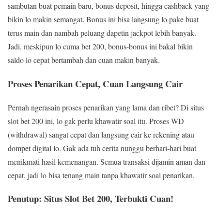
sambutan buat pemain baru, bonus deposit, hingga cashback yang
bikin lo makin semangat. Bonus ini bisa langsung lo pake buat
terus main dan nambah peluang dapetin jackpot lebih banyak.
Jadi, meskipun lo cuma bet 200, bonus-bonus ini bakal bikin
saldo lo cepat bertambah dan cuan makin banyak.
Proses Penarikan Cepat, Cuan Langsung Cair
Pernah ngerasain proses penarikan yang lama dan ribet? Di situs
slot bet 200 ini, lo gak perlu khawatir soal itu. Proses WD
(withdrawal) sangat cepat dan langsung cair ke rekening atau
dompet digital lo. Gak ada tuh cerita nunggu berhari-hari buat
menikmati hasil kemenangan. Semua transaksi dijamin aman dan
cepat, jadi lo bisa tenang main tanpa khawatir soal penarikan.
Penutup: Situs Slot Bet 200, Terbukti Cuan!