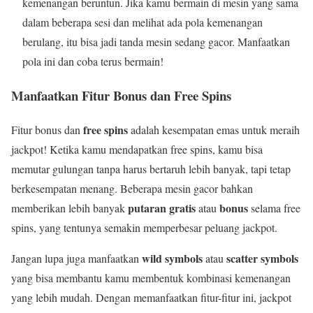
kemenangan beruntun. Jika kamu bermain di mesin yang sama
dalam beberapa sesi dan melihat ada pola kemenangan
berulang, itu bisa jadi tanda mesin sedang gacor. Manfaatkan
pola ini dan coba terus bermain!
Manfaatkan Fitur Bonus dan Free Spins
free spins
Fitur bonus dan
adalah kesempatan emas untuk meraih
jackpot! Ketika kamu mendapatkan free spins, kamu bisa
memutar gulungan tanpa harus bertaruh lebih banyak, tapi tetap
berkesempatan menang. Beberapa mesin gacor bahkan
putaran gratis
bonus
memberikan lebih banyak
atau
selama free
spins, yang tentunya semakin memperbesar peluang jackpot.
wild symbols
scatter symbols
Jangan lupa juga manfaatkan
atau
yang bisa membantu kamu membentuk kombinasi kemenangan
yang lebih mudah. Dengan memanfaatkan fitur-fitur ini, jackpot