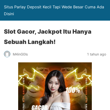
Situs Parlay Deposit Kecil Tapi Wede Besar Cuma Ada
Disini
Slot Gacor, Jackpot Itu Hanya
Sebuah Langkah!
M4inG0ls
1 tahun ago