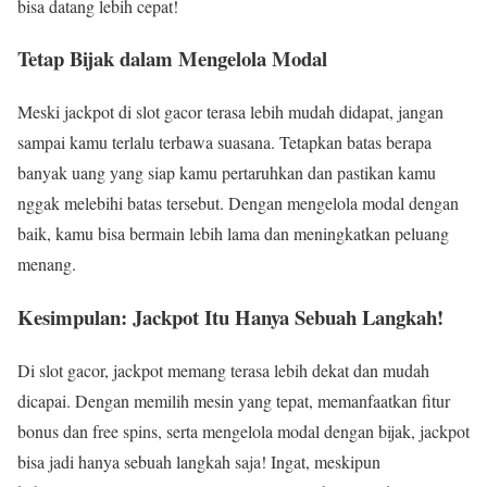
bisa datang lebih cepat!
Tetap Bijak dalam Mengelola Modal
Meski jackpot di slot gacor terasa lebih mudah didapat, jangan
sampai kamu terlalu terbawa suasana. Tetapkan batas berapa
banyak uang yang siap kamu pertaruhkan dan pastikan kamu
nggak melebihi batas tersebut. Dengan mengelola modal dengan
baik, kamu bisa bermain lebih lama dan meningkatkan peluang
menang.
Kesimpulan: Jackpot Itu Hanya Sebuah Langkah!
Di slot gacor, jackpot memang terasa lebih dekat dan mudah
dicapai. Dengan memilih mesin yang tepat, memanfaatkan fitur
bonus dan free spins, serta mengelola modal dengan bijak, jackpot
bisa jadi hanya sebuah langkah saja! Ingat, meskipun