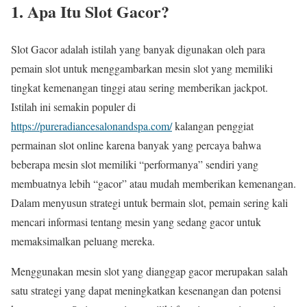
1. Apa Itu Slot Gacor?
Slot Gacor adalah istilah yang banyak digunakan oleh para
pemain slot untuk menggambarkan mesin slot yang memiliki
tingkat kemenangan tinggi atau sering memberikan jackpot.
Istilah ini semakin populer di
https://pureradiancesalonandspa.com/
kalangan penggiat
permainan slot online karena banyak yang percaya bahwa
beberapa mesin slot memiliki “performanya” sendiri yang
membuatnya lebih “gacor” atau mudah memberikan kemenangan.
Dalam menyusun strategi untuk bermain slot, pemain sering kali
mencari informasi tentang mesin yang sedang gacor untuk
memaksimalkan peluang mereka.
Menggunakan mesin slot yang dianggap gacor merupakan salah
satu strategi yang dapat meningkatkan kesenangan dan potensi