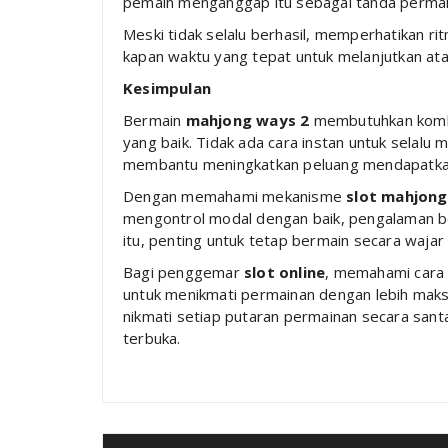
pemain menganggap itu sebagai tanda perm
Meski tidak selalu berhasil, memperhatikan 
kapan waktu yang tepat untuk melanjutkan at
Kesimpulan
Bermain
mahjong ways 2
membutuhkan kombin
yang baik. Tidak ada cara instan untuk selal
membantu meningkatkan peluang mendapatkan h
Dengan memahami mekanisme
slot mahjong
mengontrol modal dengan baik, pengalaman be
itu, penting untuk tetap bermain secara waja
Bagi penggemar
slot online
, memahami cara
untuk menikmati permainan dengan lebih maksi
nikmati setiap putaran permainan secara san
terbuka.