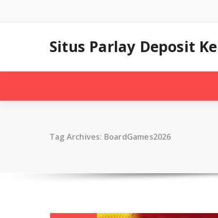
Skip
to
content
Situs Parlay Deposit K
Tag Archives: BoardGames2026