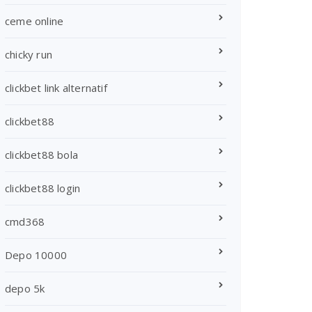
ceme online
chicky run
clickbet link alternatif
clickbet88
clickbet88 bola
clickbet88 login
cmd368
Depo 10000
depo 5k