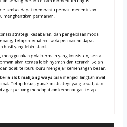
ainan sedang berada dalam momentum bagus.
ritme simbol dapat membantu pemain menentukan
au menghentikan permainan.
asi strategi, kesabaran, dan pengelolaan modal
u menang, tetapi memahami pola permainan dapat
asil yang lebih stabil.
, menggunakan pola bermain yang konsisten, serta
rmain akan terasa lebih nyaman dan terarah. Selain
r dan tidak terburu-buru mengejar kemenangan besar.
 kerja
slot mahjong ways
bisa menjadi langkah awal
mal. Tetap fokus, gunakan strategi yang tepat, dan
tai agar peluang mendapatkan kemenangan tetap