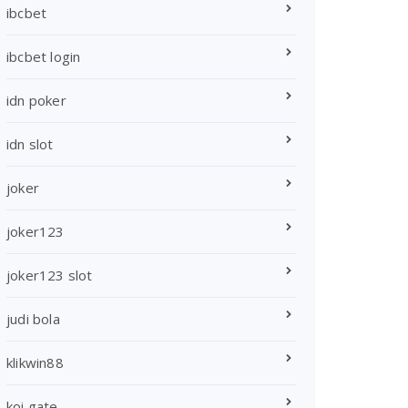
ibcbet
ibcbet login
idn poker
idn slot
joker
joker123
joker123 slot
judi bola
klikwin88
koi gate