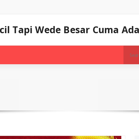
ecil Tapi Wede Besar Cuma Ada
Search
for: