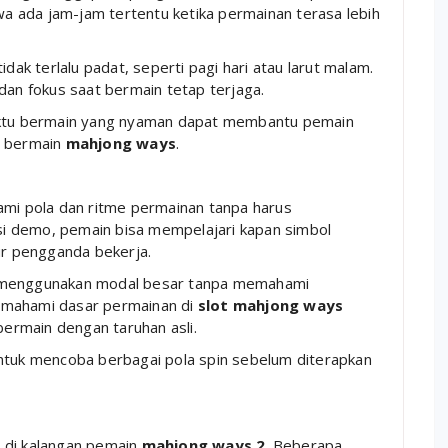
a ada jam-jam tertentu ketika permainan terasa lebih
dak terlalu padat, seperti pagi hari atau larut malam.
dan fokus saat bermain tetap terjaga.
waktu bermain yang nyaman dapat membantu pemain
a bermain
mahjong ways
.
i pola dan ritme permainan tanpa harus
i demo, pemain bisa mempelajari kapan simbol
ur pengganda bekerja.
n menggunakan modal besar tanpa memahami
emahami dasar permainan di
slot mahjong ways
ermain dengan taruhan asli.
untuk mencoba berbagai pola spin sebelum diterapkan
 di kalangan pemain
mahjong ways 2
. Beberapa