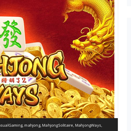
asualGaming
,
mahjong
,
MahjongSolitaire
,
MahjongWays
,