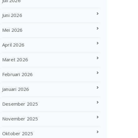
Juli 2026
Juni 2026
Mei 2026
April 2026
Maret 2026
Februari 2026
Januari 2026
Desember 2025
November 2025
Oktober 2025