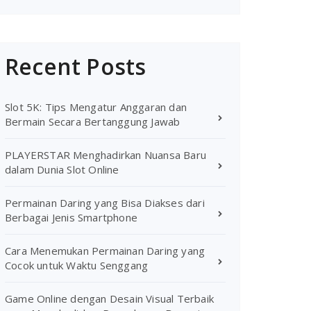
Recent Posts
Slot 5K: Tips Mengatur Anggaran dan
Bermain Secara Bertanggung Jawab
PLAYERSTAR Menghadirkan Nuansa Baru
dalam Dunia Slot Online
Permainan Daring yang Bisa Diakses dari
Berbagai Jenis Smartphone
Cara Menemukan Permainan Daring yang
Cocok untuk Waktu Senggang
Game Online dengan Desain Visual Terbaik