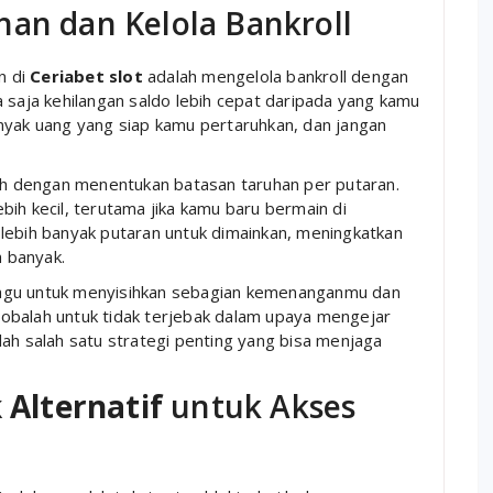
han dan Kelola Bankroll
n di
Ceriabet slot
adalah mengelola bankroll dengan
 saja kehilangan saldo lebih cepat daripada yang kamu
nyak uang yang siap kamu pertaruhkan, dan jangan
lah dengan menentukan batasan taruhan per putaran.
ih kecil, terutama jika kamu baru bermain di
 lebih banyak putaran untuk dimainkan, meningkatkan
 banyak.
n ragu untuk menyisihkan sebagian kemenanganmu dan
, cobalah untuk tidak terjebak dalam upaya mengejar
lah salah satu strategi penting yang bisa menjaga
 Alternatif
untuk Akses