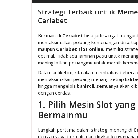
Strategi Terbaik untuk Meme
Ceriabet
Bermain di
Ceriabet
bisa jadi sangat mengun
memaksimalkan peluang kemenangan di setiap
maupun
Ceriabet slot online
, memiliki strat
optimal. Tidak ada jaminan pasti untuk menan
meningkatkan peluangmu untuk meraih kemena
Dalam artikel ini, kita akan membahas beberap
memaksimalkan peluang menang setiap kali ber
hingga mengelola bankroll, semuanya akan di
dengan cerdas.
1. Pilih Mesin Slot yan
Bermainmu
Langkah pertama dalam strategi menang di
C
dengan gaya bermain dan tingkat kenyamanan