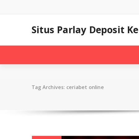
Skip
to
content
Situs Parlay Deposit K
Tag Archives: ceriabet online