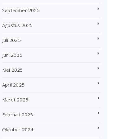
September 2025
Agustus 2025
Juli 2025
Juni 2025
Mei 2025
April 2025
Maret 2025
Februari 2025
Oktober 2024