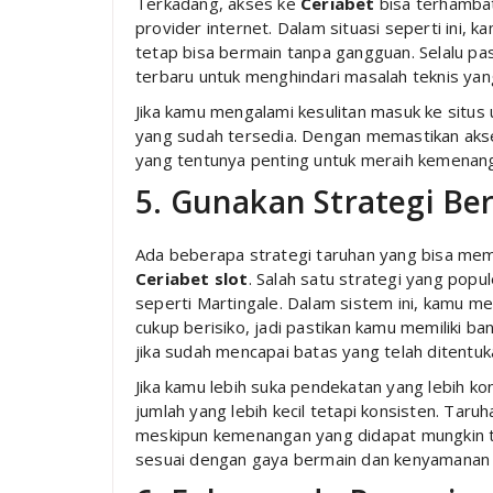
Terkadang, akses ke
Ceriabet
bisa terhambat
provider internet. Dalam situasi seperti ini,
tetap bisa bermain tanpa gangguan. Selalu pa
terbaru untuk menghindari masalah teknis y
Jika kamu mengalami kesulitan masuk ke situ
yang sudah tersedia. Dengan memastikan akse
yang tentunya penting untuk meraih kemenang
5. Gunakan Strategi Be
Ada beberapa strategi taruhan yang bisa me
Ceriabet slot
. Salah satu strategi yang pop
seperti Martingale. Dalam sistem ini, kamu me
cukup berisiko, jadi pastikan kamu memiliki ba
jika sudah mencapai batas yang telah ditentuk
Jika kamu lebih suka pendekatan yang lebih ko
jumlah yang lebih kecil tetapi konsisten. Tar
meskipun kemenangan yang didapat mungkin tid
sesuai dengan gaya bermain dan kenyamanan f