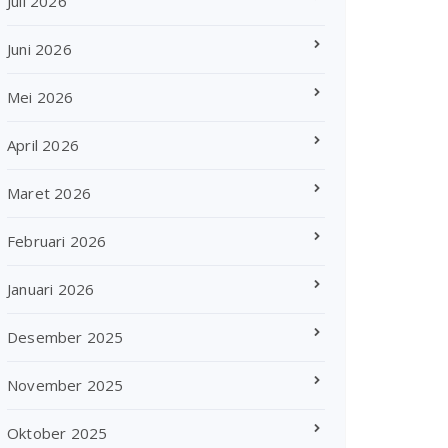
Juli 2026
Juni 2026
Mei 2026
April 2026
Maret 2026
Februari 2026
Januari 2026
Desember 2025
November 2025
Oktober 2025