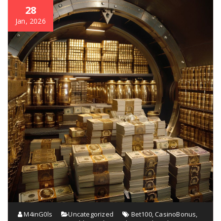
28
Jan, 2026
M4inG0ls
Uncategorized
Bet100
,
CasinoBonus
,