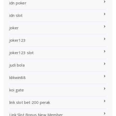
idn poker
idn slot
joker
joker123
joker123 slot
judi bola
klikwin88
koi gate
link slot bet 200 perak
Link Slot Bonus New Member