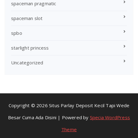
spaceman pragmatic
spaceman slot
spbo
starlight princess
Uncategorized
Copyright © 2026 Situs Parlay Deposit Kecil Tapi Wede
Besar Cuma Ada Disini | Powered by
Specia WordPress
Theme