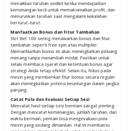
menaikkan taruhan sedikit ketika mendapatkan
kemenangan kecil untuk memaksimalkan profit, dan
menurunkan taruhan saat mengalami kekalahan
berturut-turut.
Manfaatkan Bonus dan Fitur Tambahan
Slot Bet 100 sering menawarkan bonus dan fitur
tambahan seperti free spin atau multiplier.
Memanfaatkan bonus ini akan meningkatkan peluang
menang tanpa menambah modal. Pastikan untuk
selalu membaca syarat dan ketentuan bonus agar
strategi Anda tetap efektif. Selain itu, fokus pada
mesin yang memberikan fitur bonus secara reguler
akan meningkatkan potensi keuntungan dalam jangka
panjang.
Catat Pola dan Evaluasi Setiap Sesi
Mencatat hasil setiap sesi bermain sangat penting.
Dengan mencatat kemenangan, jumlah taruhan, dan
waktu bermain, pemain bisa mengevaluasi pola
mesin yang sedang dimainkan. Hal ini membantu