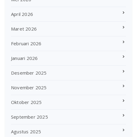
April 2026
Maret 2026
Februari 2026
Januari 2026
Desember 2025
November 2025
Oktober 2025
September 2025
Agustus 2025