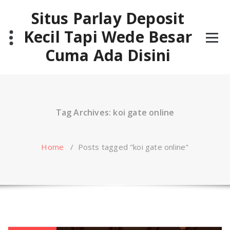
Skip
Situs Parlay Deposit
to
content
Kecil Tapi Wede Besar
Cuma Ada Disini
Tag Archives: koi gate online
Home
/
Posts tagged "koi gate online"