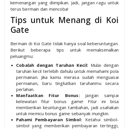
kemenangan yang diimpikan. Jadi, jangan ragu untuk
terus bermain dan mencoba!
Tips untuk Menang di Koi
Gate
Bermain di Koi Gate tidak hanya soal keberuntungan.
Berikut beberapa tips untuk memaksimalkan
peluangmu:
Cobalah dengan Taruhan Kecil:
Mulai dengan
taruhan kecil terlebih dahulu untuk memahami pola
permainan. Jika kamu merasa sudah menguasai
permainan, baru tingkatkan taruhanmu secara
perlahan.
Manfaatkan Fitur Bonus:
Jangan sampai
kelewatan fitur bonus game! Fitur ini bisa
memberikan keuntungan tambahan, jadi usahakan
untuk memicu bonus game sebanyak mungkin.
Pahami Pembayaran Simbol:
Ketahui simbol-
simbol yang memberikan pembayaran tertinggi,