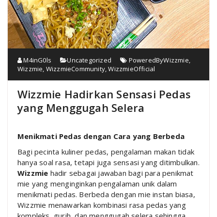
M4inG0ls
Uncategorized
PoweredByWizzmie
,
Wizzmie
,
WizzmieCommunity
,
WizzmieOfficial
Wizzmie Hadirkan Sensasi Pedas
yang Menggugah Selera
Menikmati Pedas dengan Cara yang Berbeda
Bagi pecinta kuliner pedas, pengalaman makan tidak
hanya soal rasa, tetapi juga sensasi yang ditimbulkan.
Wizzmie
hadir sebagai jawaban bagi para penikmat
mie yang menginginkan pengalaman unik dalam
menikmati pedas. Berbeda dengan mie instan biasa,
Wizzmie menawarkan kombinasi rasa pedas yang
kompleks, gurih, dan menggugah selera sehingga