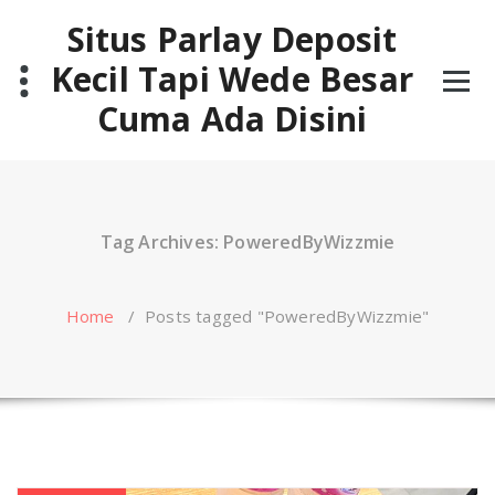
Skip
Situs Parlay Deposit
to
content
Kecil Tapi Wede Besar
Cuma Ada Disini
Tag Archives: PoweredByWizzmie
Home
/
Posts tagged "PoweredByWizzmie"