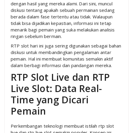
dengan hasil yang mereka alami. Dari sini, muncul
diskusi tentang apakah sebuah permainan sedang
berada dalam fase tertentu atau tidak. Walaupun
tidak bisa dijadikan kepastian, informasi ini tetap
menarik bagi pemain yang suka melakukan analisis
ringan sebelum bermain.
RTP slot hari ini juga sering digunakan sebagai bahan
diskusi untuk membandingkan pengalaman antar
pemain. Hal ini membuat komunitas semakin aktif
dalam berbagi informasi dan pandangan mereka.
RTP Slot Live dan RTP
Live Slot: Data Real-
Time yang Dicari
Pemain
Perkembangan teknologi membuat istilah rtp slot
live dan rtp live slot semakin populer. Konsep ini