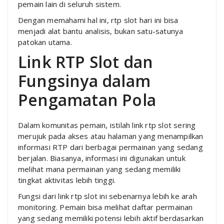
pemain lain di seluruh sistem.
Dengan memahami hal ini, rtp slot hari ini bisa
menjadi alat bantu analisis, bukan satu-satunya
patokan utama.
Link RTP Slot dan
Fungsinya dalam
Pengamatan Pola
Dalam komunitas pemain, istilah link rtp slot sering
merujuk pada akses atau halaman yang menampilkan
informasi RTP dari berbagai permainan yang sedang
berjalan. Biasanya, informasi ini digunakan untuk
melihat mana permainan yang sedang memiliki
tingkat aktivitas lebih tinggi.
Fungsi dari link rtp slot ini sebenarnya lebih ke arah
monitoring. Pemain bisa melihat daftar permainan
yang sedang memiliki potensi lebih aktif berdasarkan