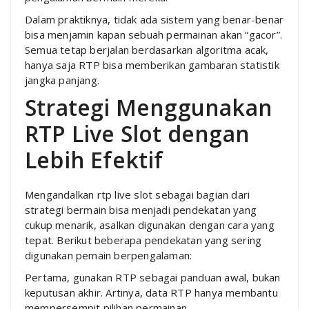
Dalam praktiknya, tidak ada sistem yang benar-benar
bisa menjamin kapan sebuah permainan akan “gacor”.
Semua tetap berjalan berdasarkan algoritma acak,
hanya saja RTP bisa memberikan gambaran statistik
jangka panjang.
Strategi Menggunakan
RTP Live Slot dengan
Lebih Efektif
Mengandalkan rtp live slot sebagai bagian dari
strategi bermain bisa menjadi pendekatan yang
cukup menarik, asalkan digunakan dengan cara yang
tepat. Berikut beberapa pendekatan yang sering
digunakan pemain berpengalaman:
Pertama, gunakan RTP sebagai panduan awal, bukan
keputusan akhir. Artinya, data RTP hanya membantu
mempersempit pilihan permainan.