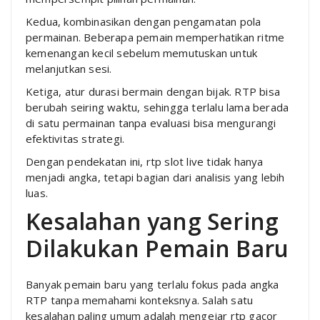
Kedua, kombinasikan dengan pengamatan pola
permainan. Beberapa pemain memperhatikan ritme
kemenangan kecil sebelum memutuskan untuk
melanjutkan sesi.
Ketiga, atur durasi bermain dengan bijak. RTP bisa
berubah seiring waktu, sehingga terlalu lama berada
di satu permainan tanpa evaluasi bisa mengurangi
efektivitas strategi.
Dengan pendekatan ini, rtp slot live tidak hanya
menjadi angka, tetapi bagian dari analisis yang lebih
luas.
Kesalahan yang Sering
Dilakukan Pemain Baru
Banyak pemain baru yang terlalu fokus pada angka
RTP tanpa memahami konteksnya. Salah satu
kesalahan paling umum adalah mengejar rtp gacor