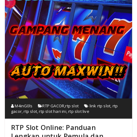
M4inG0ls
RTP GACOR
,
rtp slot
link rtp slot
,
rtp
gacor
,
rtp slot
,
rtp slot hari ini
,
rtp slot live
RTP Slot Online: Panduan
Lengkap untuk Pemula dan