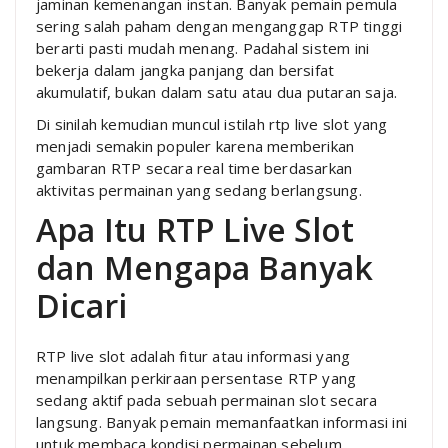
jaminan kemenangan instan. Banyak pemain pemula
sering salah paham dengan menganggap RTP tinggi
berarti pasti mudah menang. Padahal sistem ini
bekerja dalam jangka panjang dan bersifat
akumulatif, bukan dalam satu atau dua putaran saja.
Di sinilah kemudian muncul istilah rtp live slot yang
menjadi semakin populer karena memberikan
gambaran RTP secara real time berdasarkan
aktivitas permainan yang sedang berlangsung.
Apa Itu RTP Live Slot
dan Mengapa Banyak
Dicari
RTP live slot adalah fitur atau informasi yang
menampilkan perkiraan persentase RTP yang
sedang aktif pada sebuah permainan slot secara
langsung. Banyak pemain memanfaatkan informasi ini
untuk membaca kondisi permainan sebelum