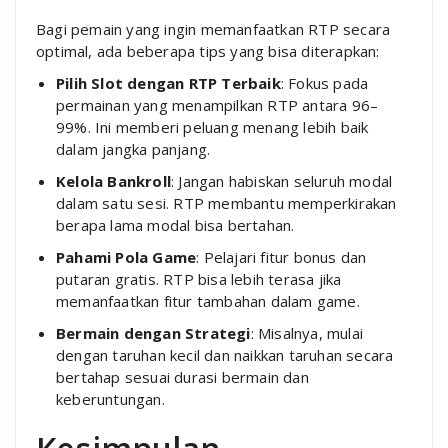
Bagi pemain yang ingin memanfaatkan RTP secara
optimal, ada beberapa tips yang bisa diterapkan:
Pilih Slot dengan RTP Terbaik
: Fokus pada
permainan yang menampilkan RTP antara 96–
99%. Ini memberi peluang menang lebih baik
dalam jangka panjang.
Kelola Bankroll
: Jangan habiskan seluruh modal
dalam satu sesi. RTP membantu memperkirakan
berapa lama modal bisa bertahan.
Pahami Pola Game
: Pelajari fitur bonus dan
putaran gratis. RTP bisa lebih terasa jika
memanfaatkan fitur tambahan dalam game.
Bermain dengan Strategi
: Misalnya, mulai
dengan taruhan kecil dan naikkan taruhan secara
bertahap sesuai durasi bermain dan
keberuntungan.