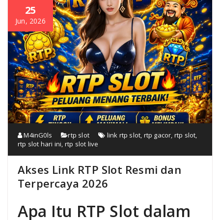
25
Jun, 2026
M4inG0ls
rtp slot
link rtp slot
,
rtp gacor
,
rtp slot
,
rtp slot hari ini
,
rtp slot live
Akses Link RTP Slot Resmi dan
Terpercaya 2026
Apa Itu RTP Slot dalam