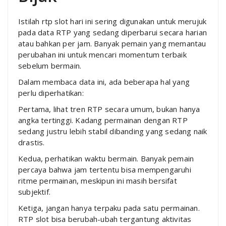
Istilah rtp slot hari ini sering digunakan untuk merujuk
pada data RTP yang sedang diperbarui secara harian
atau bahkan per jam. Banyak pemain yang memantau
perubahan ini untuk mencari momentum terbaik
sebelum bermain.
Dalam membaca data ini, ada beberapa hal yang
perlu diperhatikan:
Pertama, lihat tren RTP secara umum, bukan hanya
angka tertinggi. Kadang permainan dengan RTP
sedang justru lebih stabil dibanding yang sedang naik
drastis.
Kedua, perhatikan waktu bermain. Banyak pemain
percaya bahwa jam tertentu bisa mempengaruhi
ritme permainan, meskipun ini masih bersifat
subjektif.
Ketiga, jangan hanya terpaku pada satu permainan.
RTP slot bisa berubah-ubah tergantung aktivitas