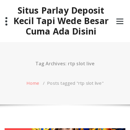
Skip
Situs Parlay Deposit
to
content
Kecil Tapi Wede Besar
Cuma Ada Disini
Tag Archives: rtp slot live
Home
/
Posts tagged "rtp slot live"