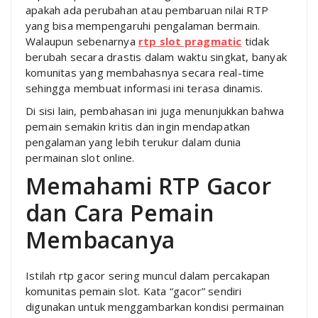
apakah ada perubahan atau pembaruan nilai RTP
yang bisa mempengaruhi pengalaman bermain.
Walaupun sebenarnya
rtp slot pragmatic
tidak
berubah secara drastis dalam waktu singkat, banyak
komunitas yang membahasnya secara real-time
sehingga membuat informasi ini terasa dinamis.
Di sisi lain, pembahasan ini juga menunjukkan bahwa
pemain semakin kritis dan ingin mendapatkan
pengalaman yang lebih terukur dalam dunia
permainan slot online.
Memahami RTP Gacor
dan Cara Pemain
Membacanya
Istilah rtp gacor sering muncul dalam percakapan
komunitas pemain slot. Kata “gacor” sendiri
digunakan untuk menggambarkan kondisi permainan