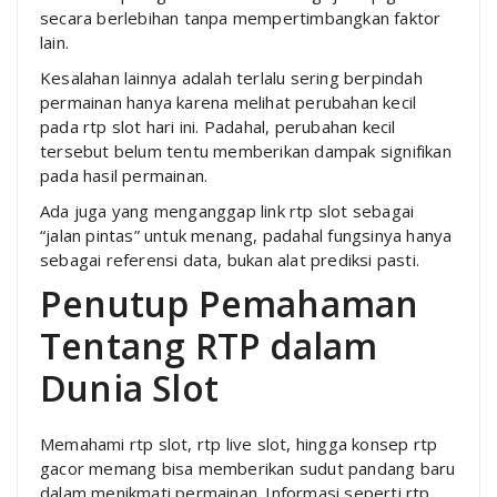
secara berlebihan tanpa mempertimbangkan faktor
lain.
Kesalahan lainnya adalah terlalu sering berpindah
permainan hanya karena melihat perubahan kecil
pada rtp slot hari ini. Padahal, perubahan kecil
tersebut belum tentu memberikan dampak signifikan
pada hasil permainan.
Ada juga yang menganggap link rtp slot sebagai
“jalan pintas” untuk menang, padahal fungsinya hanya
sebagai referensi data, bukan alat prediksi pasti.
Penutup Pemahaman
Tentang RTP dalam
Dunia Slot
Memahami rtp slot, rtp live slot, hingga konsep rtp
gacor memang bisa memberikan sudut pandang baru
dalam menikmati permainan. Informasi seperti rtp