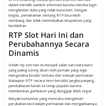
dalam memilih sumber informasi karena mereka ingin
menghindari data yang tidak konsisten. Dengan
begitu, pemahaman tentang RTP bisa lebih
seimbang dan tidak menimbulkan ekspektasi yang
berlebihan.
RTP Slot Hari Ini dan
Perubahannya Secara
Dinamis
Istilah rtp slot hari ini menjadi salah satu kata kunci
yang paling sering dicari oleh pemain yang ingin
mengetahui kondisi terbaru dari sebuah permainan.
Walaupun RTP secara teori bersifat jangka panjang,
pembahasan harian ini tetap populer karena
memberikan gambaran yang dianggap lebih segar.
Banyak komunitas yang mencoba mengamati
perubahan kecil dalam permainan dan mengaitkannya