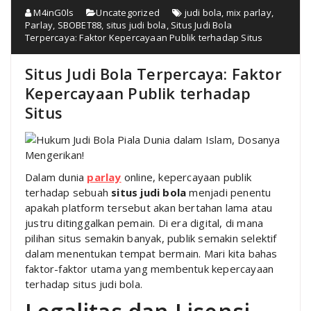
M4inG0ls
Uncategorized
judi bola
,
mix parlay
,
Parlay
,
SBOBET88
,
situs judi bola
,
Situs Judi Bola
Terpercaya: Faktor Kepercayaan Publik terhadap Situs
Situs Judi Bola Terpercaya: Faktor
Kepercayaan Publik terhadap
Situs
Dalam dunia
parlay
online, kepercayaan publik
terhadap sebuah
situs judi bola
menjadi penentu
apakah platform tersebut akan bertahan lama atau
justru ditinggalkan pemain. Di era digital, di mana
pilihan situs semakin banyak, publik semakin selektif
dalam menentukan tempat bermain. Mari kita bahas
faktor-faktor utama yang membentuk kepercayaan
terhadap situs judi bola.