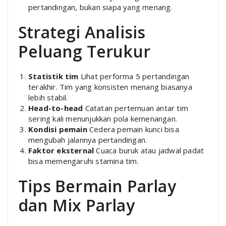
pertandingan, bukan siapa yang menang.
Strategi Analisis
Peluang Terukur
Statistik tim
Lihat performa 5 pertandingan
terakhir. Tim yang konsisten menang biasanya
lebih stabil.
Head-to-head
Catatan pertemuan antar tim
sering kali menunjukkan pola kemenangan.
Kondisi pemain
Cedera pemain kunci bisa
mengubah jalannya pertandingan.
Faktor eksternal
Cuaca buruk atau jadwal padat
bisa memengaruhi stamina tim.
Tips Bermain Parlay
dan Mix Parlay