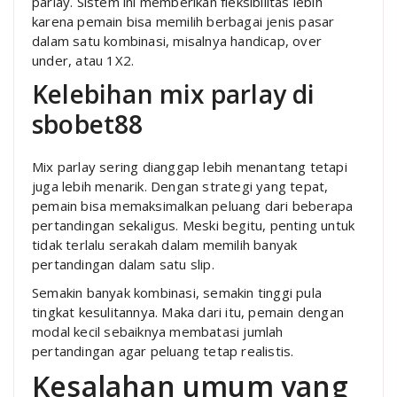
parlay. Sistem ini memberikan fleksibilitas lebih
karena pemain bisa memilih berbagai jenis pasar
dalam satu kombinasi, misalnya handicap, over
under, atau 1X2.
Kelebihan mix parlay di
sbobet88
Mix parlay sering dianggap lebih menantang tetapi
juga lebih menarik. Dengan strategi yang tepat,
pemain bisa memaksimalkan peluang dari beberapa
pertandingan sekaligus. Meski begitu, penting untuk
tidak terlalu serakah dalam memilih banyak
pertandingan dalam satu slip.
Semakin banyak kombinasi, semakin tinggi pula
tingkat kesulitannya. Maka dari itu, pemain dengan
modal kecil sebaiknya membatasi jumlah
pertandingan agar peluang tetap realistis.
Kesalahan umum yang