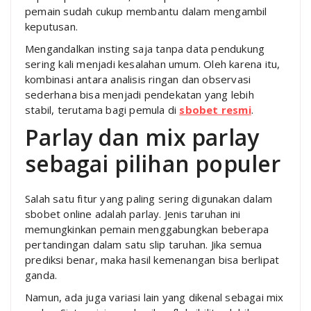
pemain sudah cukup membantu dalam mengambil
keputusan.
Mengandalkan insting saja tanpa data pendukung
sering kali menjadi kesalahan umum. Oleh karena itu,
kombinasi antara analisis ringan dan observasi
sederhana bisa menjadi pendekatan yang lebih
stabil, terutama bagi pemula di
sbobet resmi
.
Parlay dan mix parlay
sebagai pilihan populer
Salah satu fitur yang paling sering digunakan dalam
sbobet online adalah parlay. Jenis taruhan ini
memungkinkan pemain menggabungkan beberapa
pertandingan dalam satu slip taruhan. Jika semua
prediksi benar, maka hasil kemenangan bisa berlipat
ganda.
Namun, ada juga variasi lain yang dikenal sebagai mix