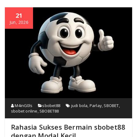
21
Jun, 2026
M4inG0ls
sbobet88
judi bola
,
Parlay
,
SBOBET
,
sbobet online
,
SBOBET88
Rahasia Sukses Bermain sbobet88
dengan Modal Kecil