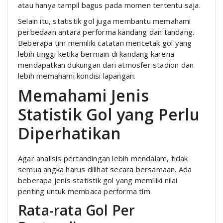
atau hanya tampil bagus pada momen tertentu saja.
Selain itu, statistik gol juga membantu memahami
perbedaan antara performa kandang dan tandang.
Beberapa tim memiliki catatan mencetak gol yang
lebih tinggi ketika bermain di kandang karena
mendapatkan dukungan dari atmosfer stadion dan
lebih memahami kondisi lapangan.
Memahami Jenis
Statistik Gol yang Perlu
Diperhatikan
Agar analisis pertandingan lebih mendalam, tidak
semua angka harus dilihat secara bersamaan. Ada
beberapa jenis statistik gol yang memiliki nilai
penting untuk membaca performa tim.
Rata-rata Gol Per