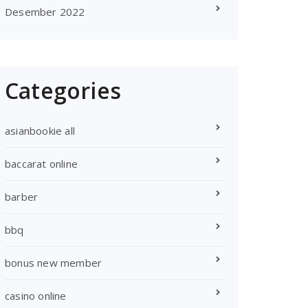
Desember 2022
Categories
asianbookie all
baccarat online
barber
bbq
bonus new member
casino online