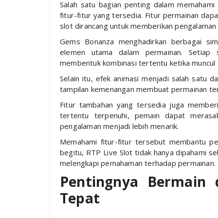
Salah satu bagian penting dalam memahami
fitur-fitur yang tersedia. Fitur permainan 
slot dirancang untuk memberikan pengalaman ya
Gems Bonanza menghadirkan berbagai sim
elemen utama dalam permainan. Setiap si
membentuk kombinasi tertentu ketika muncul 
Selain itu, efek animasi menjadi salah satu 
tampilan kemenangan membuat permainan teras
Fitur tambahan yang tersedia juga memberik
tertentu terpenuhi, pemain dapat meras
pengalaman menjadi lebih menarik.
Memahami fitur-fitur tersebut membantu pe
begitu, RTP Live Slot tidak hanya dipahami se
melengkapi pemahaman terhadap permainan.
Pentingnya Bermain
Tepat