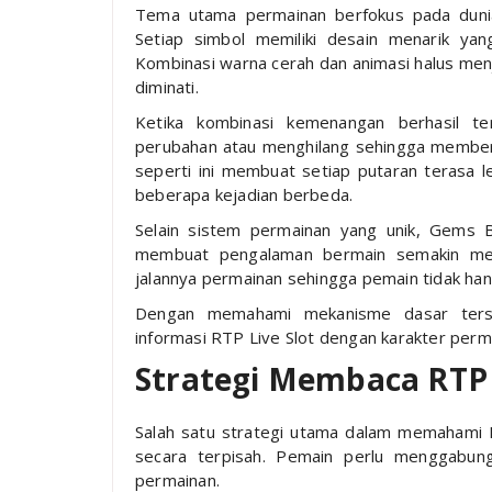
Tema utama permainan berfokus pada duni
Setiap simbol memiliki desain menarik ya
Kombinasi warna cerah dan animasi halus me
diminati.
Ketika kombinasi kemenangan berhasil te
perubahan atau menghilang sehingga memberi
seperti ini membuat setiap putaran terasa l
beberapa kejadian berbeda.
Selain sistem permainan yang unik, Gems B
membuat pengalaman bermain semakin mena
jalannya permainan sehingga pemain tidak ha
Dengan memahami mekanisme dasar ters
informasi RTP Live Slot dengan karakter per
Strategi Membaca RTP L
Salah satu strategi utama dalam memahami RT
secara terpisah. Pemain perlu menggabu
permainan.