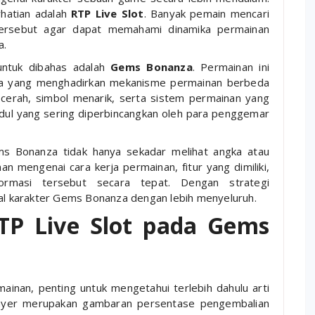
rhatian adalah
RTP Live Slot
. Banyak pemain mencari
ersebut agar dapat memahami dinamika permainan
a.
untuk dibahas adalah
Gems Bonanza
. Permainan ini
na yang menghadirkan mekanisme permainan berbeda
g cerah, simbol menarik, serta sistem permainan yang
dul yang sering diperbincangkan oleh para penggemar
 Bonanza tidak hanya sekadar melihat angka atau
n mengenai cara kerja permainan, fitur yang dimiliki,
formasi tersebut secara tepat. Dengan strategi
l karakter Gems Bonanza dengan lebih menyeluruh.
TP Live Slot pada Gems
nan, penting untuk mengetahui terlebih dahulu arti
layer merupakan gambaran persentase pengembalian