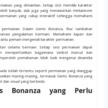
ainan yang dimainkan. Setiap slot memiliki karakter
r lebih banyak, ada juga yang menawarkan mekanisme
permainan yang cukup interaktif sehingga memahami
r permainan. Dalam Gems Bonanza, fitur tambahan
variasi pengalaman bermain. Memahami kapan dan
antu pemain mengenali karakter permainan.
tan selama bermain. Setiap sesi permainan dapat
n memperhatikan bagaimana simbol muncul dan
emperoleh pemahaman lebih baik mengenai dinamika
 pada istilah tertentu seperti permainan yang dianggap
keunikan masing-masing, termasuk Gems Bonanza yang
 dan visual yang berbeda.
ms Bonanza yang Perlu