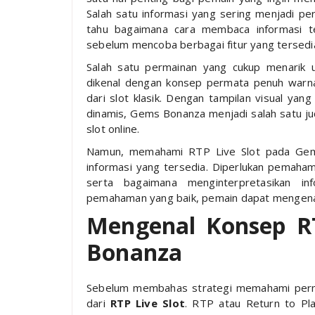
Salah satu informasi yang sering menjadi pe
tahu bagaimana cara membaca informasi t
sebelum mencoba berbagai fitur yang tersedi
Salah satu permainan yang cukup menarik 
dikenal dengan konsep permata penuh war
dari slot klasik. Dengan tampilan visual yan
dinamis, Gems Bonanza menjadi salah satu ju
slot online.
Namun, memahami RTP Live Slot pada Gems
informasi yang tersedia. Diperlukan pemahama
serta bagaimana menginterpretasikan in
pemahaman yang baik, pemain dapat mengena
Mengenal Konsep R
Bonanza
Sebelum membahas strategi memahami permai
dari
RTP Live Slot
. RTP atau Return to P