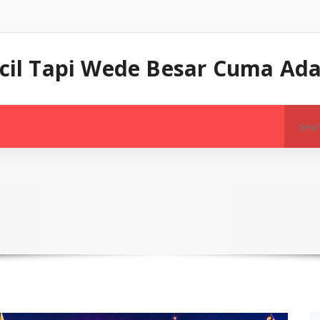
ecil Tapi Wede Besar Cuma Ada
Search
for: