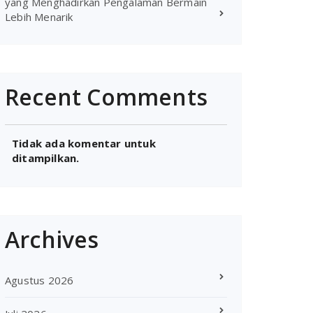
yang Menghadirkan Pengalaman Bermain
Lebih Menarik
Recent Comments
Tidak ada komentar untuk
ditampilkan.
Archives
Agustus 2026