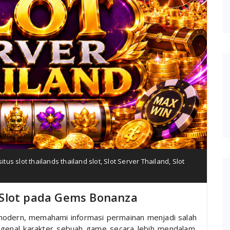
situs slot thailands thailand slot
,
Slot Server Thailand
,
Slot
 Slot pada Gems Bonanza
modern, memahami informasi permainan menjadi salah
ngenal karakter sebuah game secara lebih mendalam.