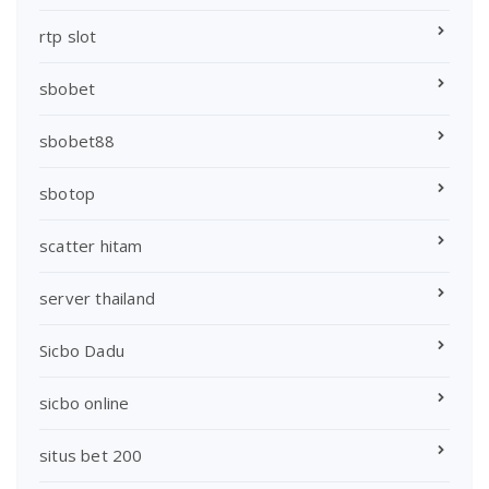
rtp slot
sbobet
sbobet88
sbotop
scatter hitam
server thailand
Sicbo Dadu
sicbo online
situs bet 200