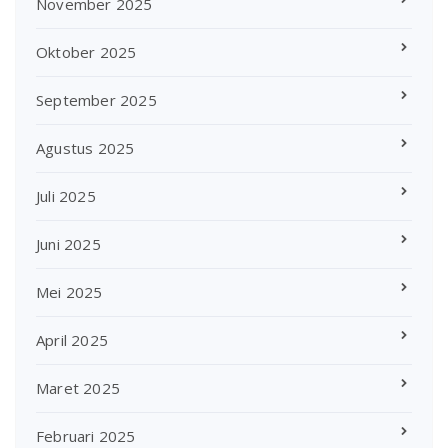
November 2025
Oktober 2025
September 2025
Agustus 2025
Juli 2025
Juni 2025
Mei 2025
April 2025
Maret 2025
Februari 2025