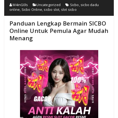
M4inG0ls
Uncategorized
Sicbo
,
sicbo dadu
online
,
Sicbo Online
,
sicbo slot
,
slot sicbo
Panduan Lengkap Bermain SICBO
Online Untuk Pemula Agar Mudah
Menang