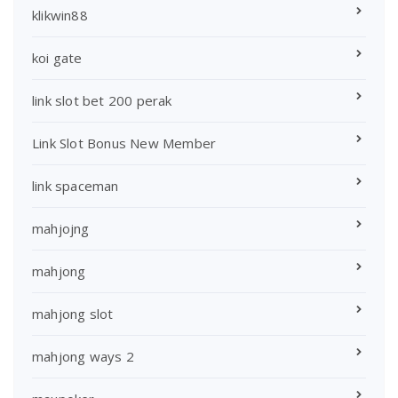
klikwin88
koi gate
link slot bet 200 perak
Link Slot Bonus New Member
link spaceman
mahjojng
mahjong
mahjong slot
mahjong ways 2