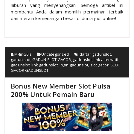
hiburan yang menyenangkan. Semoga artikel ini
membantu Anda dalam memilih permainan terbaik
dan meraih kemenangan besar di dunia judi online!
M4inG0ls
Uncategorized
daftar gadunslot
,
gadun slot
,
GADUN SLOT GACOR
,
gadunslot
,
link alternatif
gadunslot
,
link gadunslot
,
login gadunslot
,
slot gacor
,
SLOT
GACOR GADUNSLOT
Bonus New Member Slot Pulsa
200% Untuk Pemain Baru