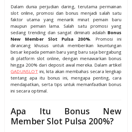
Dalam dunia perjudian daring, terutama permainan
slot online, promosi dan bonus menjadi salah satu
faktor utama yang menarik minat pemain baru
maupun pemain lama. Salah satu promosi yang
sedang trending dan sangat diminati adalah
Bonus
New Member Slot Pulsa 200%
. Promosi ini
dirancang khusus untuk memberikan keuntungan
besar kepada pemain baru yang baru saja bergabung
di platform slot online, dengan menawarkan bonus
hingga 200% dari deposit awal mereka. Dalam artikel
GADUNSLOT
ini, kita akan membahas secara lengkap
tentang apa itu bonus ini, mengapa penting, cara
mendapatkan, serta tips untuk memanfaatkan bonus
ini secara optimal.
Apa Itu Bonus New
Member Slot Pulsa 200%?