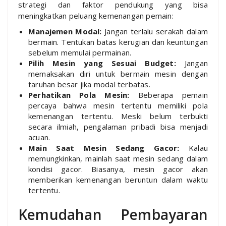
strategi dan faktor pendukung yang bisa
meningkatkan peluang kemenangan pemain:
Manajemen Modal:
Jangan terlalu serakah dalam
bermain. Tentukan batas kerugian dan keuntungan
sebelum memulai permainan.
Pilih Mesin yang Sesuai Budget:
Jangan
memaksakan diri untuk bermain mesin dengan
taruhan besar jika modal terbatas.
Perhatikan Pola Mesin:
Beberapa pemain
percaya bahwa mesin tertentu memiliki pola
kemenangan tertentu. Meski belum terbukti
secara ilmiah, pengalaman pribadi bisa menjadi
acuan.
Main Saat Mesin Sedang Gacor:
Kalau
memungkinkan, mainlah saat mesin sedang dalam
kondisi gacor. Biasanya, mesin gacor akan
memberikan kemenangan beruntun dalam waktu
tertentu.
Kemudahan Pembayaran