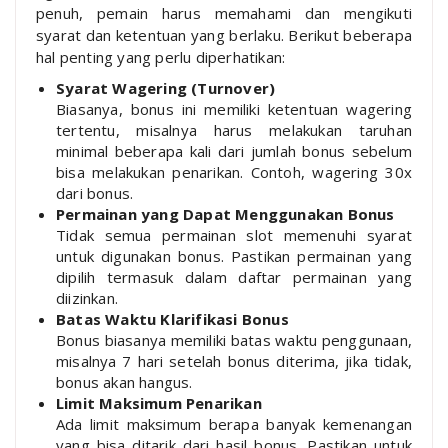
penuh, pemain harus memahami dan mengikuti
syarat dan ketentuan yang berlaku. Berikut beberapa
hal penting yang perlu diperhatikan:
Syarat Wagering (Turnover)
Biasanya, bonus ini memiliki ketentuan wagering
tertentu, misalnya harus melakukan taruhan
minimal beberapa kali dari jumlah bonus sebelum
bisa melakukan penarikan. Contoh, wagering 30x
dari bonus.
Permainan yang Dapat Menggunakan Bonus
Tidak semua permainan slot memenuhi syarat
untuk digunakan bonus. Pastikan permainan yang
dipilih termasuk dalam daftar permainan yang
diizinkan.
Batas Waktu Klarifikasi Bonus
Bonus biasanya memiliki batas waktu penggunaan,
misalnya 7 hari setelah bonus diterima, jika tidak,
bonus akan hangus.
Limit Maksimum Penarikan
Ada limit maksimum berapa banyak kemenangan
yang bisa ditarik dari hasil bonus. Pastikan untuk