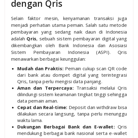
dengan Qris
Selain faktor mesin, kenyamanan transaksi juga
menjadi perhatian utama pemain. Salah satu metode
pembayaran yang sedang naik daun di Indonesia
adalah
Qris
, sebuah sistem pembayaran digital yang
dikembangkan oleh Bank Indonesia dan Asosiasi
Sistem Pembayaran Indonesia (ASPI). Qris
menawarkan berbagai keunggulan:
Mudah dan Praktis:
Pemain cukup scan QR code
dari bank atau dompet digital yang terintegrasi
Qris, tanpa perlu mengisi data panjang.
Aman dan Terpercaya:
Transaksi melalui Qris
dilindungi sistem keamanan tingkat tinggi sehingga
data pemain aman.
Cepat dan Real-time:
Deposit dan withdraw bisa
dilakukan secara langsung, tanpa perlu menunggu
waktu lama.
Dukungan Berbagai Bank dan E-wallet:
Qris
mendukung berbagai bank nasional serta e-wallet