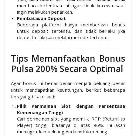
membaca ketentuan ini agar tidak kecewa saat
ingin melakukan penarikan.
Pembatasan Deposit
Beberapa platform hanya memberikan bonus
untuk deposit tertentu, dan tidak berlaku jika
deposit dilakukan melalui metode tertentu.
Tips Memanfaatkan Bonus
Pulsa 200% Secara Optimal
Agar bonus ini benar-benar menjadi peluang besar
untuk mendapatkan keuntungan, berikut beberapa
tips yang bisa diikuti:
Pilih Permainan Slot dengan Persentase
Kemenangan Tinggi
Cari permainan slot yang memiliki RTP (Return to
Player) tinggi, biasanya di atas 96%. Ini akan
meningkatkan peluang Anda untuk menang.