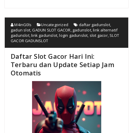
M4inG0ls
Uncategorized
daftar gadunslot
,
gadun slot
,
GADUN SLOT GACOR
,
gadunslot
,
link alternatif
gadunslot
,
link gadunslot
,
login gadunslot
,
slot gacor
,
SLOT
GACOR GADUNSLOT
Daftar Slot Gacor Hari Ini:
Terbaru dan Update Setiap Jam
Otomatis