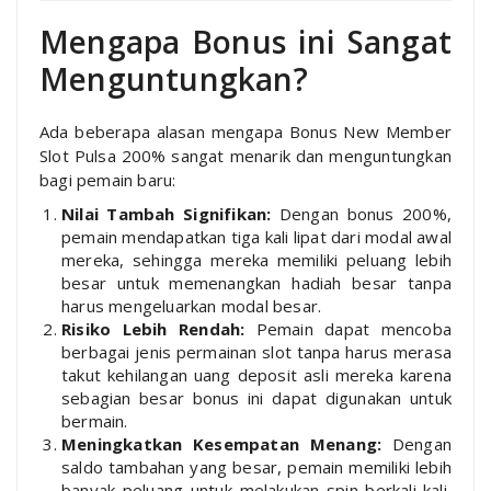
Mengapa Bonus ini Sangat
Menguntungkan?
Ada beberapa alasan mengapa Bonus New Member
Slot Pulsa 200% sangat menarik dan menguntungkan
bagi pemain baru:
Nilai Tambah Signifikan:
Dengan bonus 200%,
pemain mendapatkan tiga kali lipat dari modal awal
mereka, sehingga mereka memiliki peluang lebih
besar untuk memenangkan hadiah besar tanpa
harus mengeluarkan modal besar.
Risiko Lebih Rendah:
Pemain dapat mencoba
berbagai jenis permainan slot tanpa harus merasa
takut kehilangan uang deposit asli mereka karena
sebagian besar bonus ini dapat digunakan untuk
bermain.
Meningkatkan Kesempatan Menang:
Dengan
saldo tambahan yang besar, pemain memiliki lebih
banyak peluang untuk melakukan spin berkali-kali,