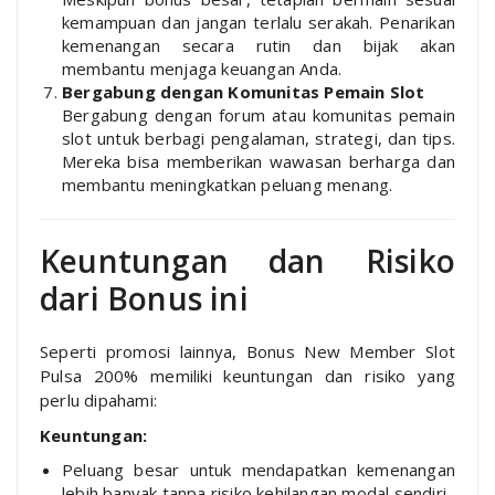
kemampuan dan jangan terlalu serakah. Penarikan
kemenangan secara rutin dan bijak akan
membantu menjaga keuangan Anda.
Bergabung dengan Komunitas Pemain Slot
Bergabung dengan forum atau komunitas pemain
slot untuk berbagi pengalaman, strategi, dan tips.
Mereka bisa memberikan wawasan berharga dan
membantu meningkatkan peluang menang.
Keuntungan dan Risiko
dari Bonus ini
Seperti promosi lainnya, Bonus New Member Slot
Pulsa 200% memiliki keuntungan dan risiko yang
perlu dipahami:
Keuntungan:
Peluang besar untuk mendapatkan kemenangan
lebih banyak tanpa risiko kehilangan modal sendiri.