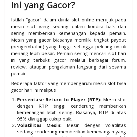
Ini yang Gacor?
Istilah “gacor” dalam dunia slot online merujuk pada
mesin slot yang sedang dalam kondisi baik dan
sering memberikan kemenangan kepada pemain.
Mesin yang gacor biasanya memiliki tingkat payout
(pengembalian) yang tinggi, sehingga peluang untuk
menang lebih besar. Pemain sering mencari slot hari
ini yang terbukti gacor melalui berbagai forum,
review, ataupun pengalaman langsung dari sesama
pemain.
Beberapa faktor yang mempengaruhi mesin slot bisa
gacor hari ini meliputi:
Persentase Return to Player (RTP):
Mesin slot
dengan RTP tinggi cenderung memberikan
kemenangan lebih sering. Biasanya, RTP di atas
95% dianggap cukup baik.
Volatilitas Mesin:
Mesin dengan volatilitas
sedang cenderung memberikan kemenangan yang