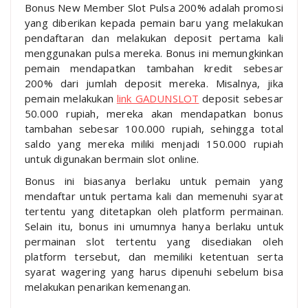
Bonus New Member Slot Pulsa 200% adalah promosi
yang diberikan kepada pemain baru yang melakukan
pendaftaran dan melakukan deposit pertama kali
menggunakan pulsa mereka. Bonus ini memungkinkan
pemain mendapatkan tambahan kredit sebesar
200% dari jumlah deposit mereka. Misalnya, jika
pemain melakukan
link GADUNSLOT
deposit sebesar
50.000 rupiah, mereka akan mendapatkan bonus
tambahan sebesar 100.000 rupiah, sehingga total
saldo yang mereka miliki menjadi 150.000 rupiah
untuk digunakan bermain slot online.
Bonus ini biasanya berlaku untuk pemain yang
mendaftar untuk pertama kali dan memenuhi syarat
tertentu yang ditetapkan oleh platform permainan.
Selain itu, bonus ini umumnya hanya berlaku untuk
permainan slot tertentu yang disediakan oleh
platform tersebut, dan memiliki ketentuan serta
syarat wagering yang harus dipenuhi sebelum bisa
melakukan penarikan kemenangan.