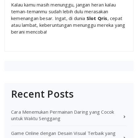
Kalau kamu masih menunggu, jangan heran kalau
teman-temanmu sudah lebih dulu merasakan
kemenangan besar. Ingat, di dunia
Slot Qris
, cepat
atau lambat, keberuntungan menunggu mereka yang
berani mencoba!
Recent Posts
Cara Menemukan Permainan Daring yang Cocok
untuk Waktu Senggang
Game Online dengan Desain Visual Terbaik yang