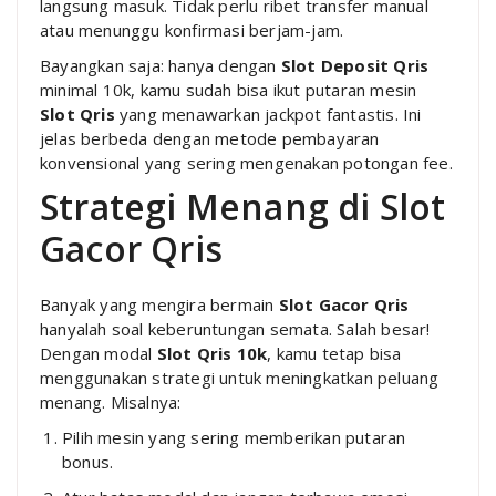
langsung masuk. Tidak perlu ribet transfer manual
atau menunggu konfirmasi berjam-jam.
Bayangkan saja: hanya dengan
Slot Deposit Qris
minimal 10k, kamu sudah bisa ikut putaran mesin
Slot Qris
yang menawarkan jackpot fantastis. Ini
jelas berbeda dengan metode pembayaran
konvensional yang sering mengenakan potongan fee.
Strategi Menang di Slot
Gacor Qris
Banyak yang mengira bermain
Slot Gacor Qris
hanyalah soal keberuntungan semata. Salah besar!
Dengan modal
Slot Qris 10k
, kamu tetap bisa
menggunakan strategi untuk meningkatkan peluang
menang. Misalnya:
Pilih mesin yang sering memberikan putaran
bonus.