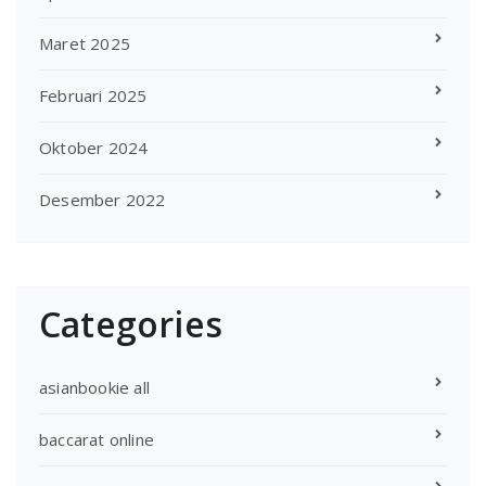
Maret 2025
Februari 2025
Oktober 2024
Desember 2022
Categories
asianbookie all
baccarat online