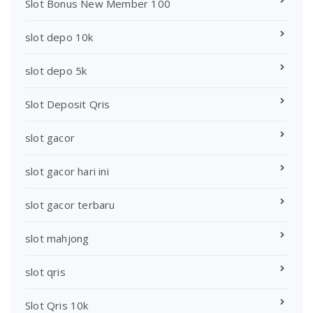
Slot Bonus New Member 100
slot depo 10k
slot depo 5k
Slot Deposit Qris
slot gacor
slot gacor hari ini
slot gacor terbaru
slot mahjong
slot qris
Slot Qris 10k