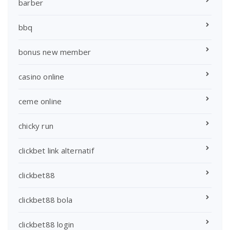
barber
bbq
bonus new member
casino online
ceme online
chicky run
clickbet link alternatif
clickbet88
clickbet88 bola
clickbet88 login