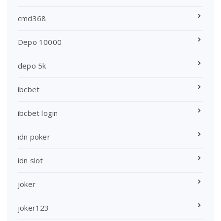
cmd368
Depo 10000
depo 5k
ibcbet
ibcbet login
idn poker
idn slot
joker
joker123