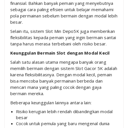
finansial. Bahkan banyak pemain yang menyebutnya
sebagai cara paling efisien untuk belajar memahami
pola permainan sebelum bermain dengan modal lebih
besar.
Selain itu, sistem Slot Min Depo5K juga memberikan
fleksibilitas kepada pemain yang ingin bermain santai
tanpa harus merasa terbebani oleh risiko besar.
Keunggulan Bermain Slot dengan Modal Kecil
Salah satu alasan utama mengapa banyak orang
memilih bermain dengan sistem Slot Gacor 5K adalah
karena fleksibilitasnya. Dengan modal kecil, pemain
bisa mencoba banyak permainan berbeda dan
mencari mana yang paling cocok dengan gaya
bermain mereka.
Beberapa keunggulan lainnya antara lain:
Risiko kerugian lebih rendah dibandingkan modal
besar
Cocok untuk pemula yang baru mengenal dunia