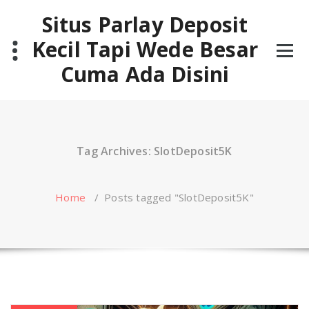
Skip
Situs Parlay Deposit
to
content
Kecil Tapi Wede Besar
Cuma Ada Disini
Tag Archives: SlotDeposit5K
Home
/
Posts tagged "SlotDeposit5K"