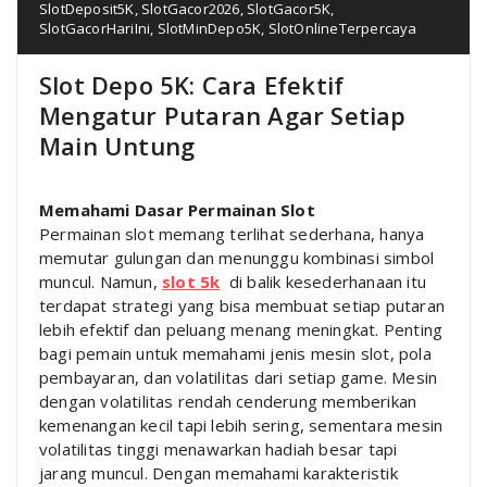
SlotDeposit5K
,
SlotGacor2026
,
SlotGacor5K
,
SlotGacorHariIni
,
SlotMinDepo5K
,
SlotOnlineTerpercaya
Slot Depo 5K: Cara Efektif
Mengatur Putaran Agar Setiap
Main Untung
Memahami Dasar Permainan Slot
Permainan slot memang terlihat sederhana, hanya
memutar gulungan dan menunggu kombinasi simbol
muncul. Namun,
slot 5k
di balik kesederhanaan itu
terdapat strategi yang bisa membuat setiap putaran
lebih efektif dan peluang menang meningkat. Penting
bagi pemain untuk memahami jenis mesin slot, pola
pembayaran, dan volatilitas dari setiap game. Mesin
dengan volatilitas rendah cenderung memberikan
kemenangan kecil tapi lebih sering, sementara mesin
volatilitas tinggi menawarkan hadiah besar tapi
jarang muncul. Dengan memahami karakteristik