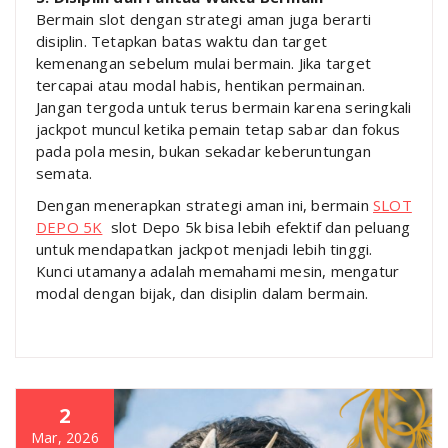
Bermain slot dengan strategi aman juga berarti
disiplin. Tetapkan batas waktu dan target
kemenangan sebelum mulai bermain. Jika target
tercapai atau modal habis, hentikan permainan.
Jangan tergoda untuk terus bermain karena seringkali
jackpot muncul ketika pemain tetap sabar dan fokus
pada pola mesin, bukan sekadar keberuntungan
semata.
Dengan menerapkan strategi aman ini, bermain
SLOT
DEPO 5K
slot Depo 5k bisa lebih efektif dan peluang
untuk mendapatkan jackpot menjadi lebih tinggi.
Kunci utamanya adalah memahami mesin, mengatur
modal dengan bijak, dan disiplin dalam bermain.
2
Mar, 2026