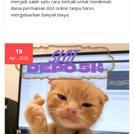
menjadi salah satu cara terbaik untuk menikmati
dunia permainan slot online tanpa harus
mengeluarkan banyak biaya.
18
Apr, 2026