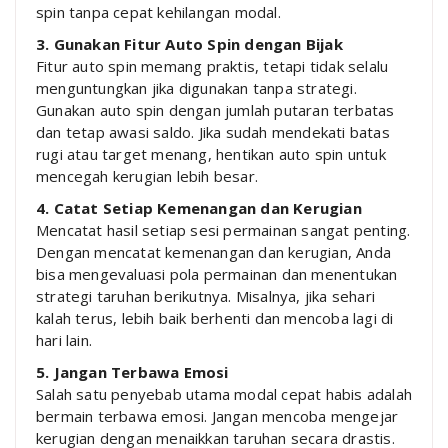
spin tanpa cepat kehilangan modal.
3. Gunakan Fitur Auto Spin dengan Bijak
Fitur auto spin memang praktis, tetapi tidak selalu
menguntungkan jika digunakan tanpa strategi.
Gunakan auto spin dengan jumlah putaran terbatas
dan tetap awasi saldo. Jika sudah mendekati batas
rugi atau target menang, hentikan auto spin untuk
mencegah kerugian lebih besar.
4. Catat Setiap Kemenangan dan Kerugian
Mencatat hasil setiap sesi permainan sangat penting.
Dengan mencatat kemenangan dan kerugian, Anda
bisa mengevaluasi pola permainan dan menentukan
strategi taruhan berikutnya. Misalnya, jika sehari
kalah terus, lebih baik berhenti dan mencoba lagi di
hari lain.
5. Jangan Terbawa Emosi
Salah satu penyebab utama modal cepat habis adalah
bermain terbawa emosi. Jangan mencoba mengejar
kerugian dengan menaikkan taruhan secara drastis.