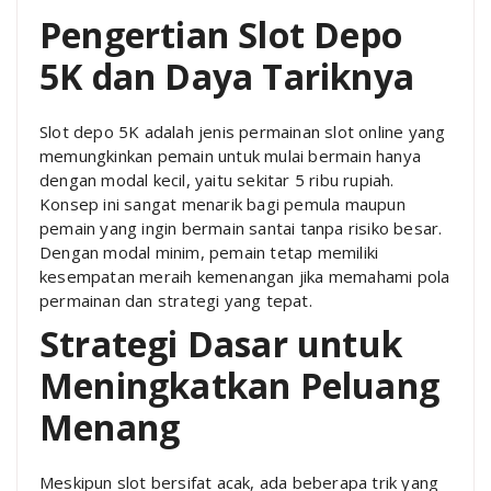
Pengertian Slot Depo
5K dan Daya Tariknya
Slot depo 5K adalah jenis permainan slot online yang
memungkinkan pemain untuk mulai bermain hanya
dengan modal kecil, yaitu sekitar 5 ribu rupiah.
Konsep ini sangat menarik bagi pemula maupun
pemain yang ingin bermain santai tanpa risiko besar.
Dengan modal minim, pemain tetap memiliki
kesempatan meraih kemenangan jika memahami pola
permainan dan strategi yang tepat.
Strategi Dasar untuk
Meningkatkan Peluang
Menang
Meskipun slot bersifat acak, ada beberapa trik yang