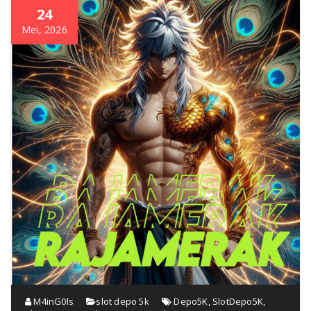
24
Mei, 2026
M4inG0ls
slot depo 5k
Depo5K
,
SlotDepo5K
,