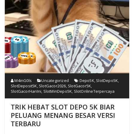
M4inG0ls
Uncategorized
Depo5K
,
SlotDepo5K
,
SlotDeposit5K
,
SlotGacor2026
,
SlotGacor5K
,
SlotGacorHariIni
,
SlotMinDepo5K
,
SlotOnlineTerpercaya
TRIK HEBAT SLOT DEPO 5K BIAR
PELUANG MENANG BESAR VERSI
TERBARU