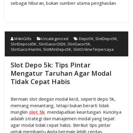
sebagai hiburan, bukan sumber utama penghasilan.
M4inG0ls
Uncategorized
Depo5K
,
SlotDepo5K
,
SlotDeposit5K
,
SlotGacor2026
,
SlotGacor5K
,
SlotGacorHariIni
,
SlotMinDepo5K
,
SlotOnlineTerpercaya
Slot Depo 5k: Tips Pintar
Mengatur Taruhan Agar Modal
Tidak Cepat Habis
Bermain slot dengan modal kecil, seperti depo 5k,
memang menantang, tetapi bukan berarti tidak
mungkin
slot 5k
mendapatkan keuntungan. Kuncinya
adalah strategi dan manajemen modal yang tepat
agar modal tidak cepat habis. Berikut tips pintar
untuk membantu Anda bermain lebih cerdas.