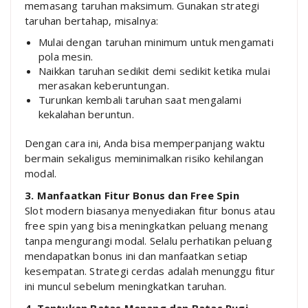
memasang taruhan maksimum. Gunakan strategi
taruhan bertahap, misalnya:
Mulai dengan taruhan minimum untuk mengamati
pola mesin.
Naikkan taruhan sedikit demi sedikit ketika mulai
merasakan keberuntungan.
Turunkan kembali taruhan saat mengalami
kekalahan beruntun.
Dengan cara ini, Anda bisa memperpanjang waktu
bermain sekaligus meminimalkan risiko kehilangan
modal.
3. Manfaatkan Fitur Bonus dan Free Spin
Slot modern biasanya menyediakan fitur bonus atau
free spin yang bisa meningkatkan peluang menang
tanpa mengurangi modal. Selalu perhatikan peluang
mendapatkan bonus ini dan manfaatkan setiap
kesempatan. Strategi cerdas adalah menunggu fitur
ini muncul sebelum meningkatkan taruhan.
4. Tentukan Batas Menang dan Batas Rugi