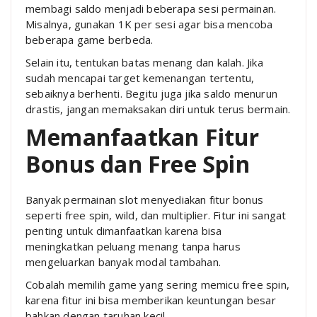
membagi saldo menjadi beberapa sesi permainan.
Misalnya, gunakan 1K per sesi agar bisa mencoba
beberapa game berbeda.
Selain itu, tentukan batas menang dan kalah. Jika
sudah mencapai target kemenangan tertentu,
sebaiknya berhenti. Begitu juga jika saldo menurun
drastis, jangan memaksakan diri untuk terus bermain.
Memanfaatkan Fitur
Bonus dan Free Spin
Banyak permainan slot menyediakan fitur bonus
seperti free spin, wild, dan multiplier. Fitur ini sangat
penting untuk dimanfaatkan karena bisa
meningkatkan peluang menang tanpa harus
mengeluarkan banyak modal tambahan.
Cobalah memilih game yang sering memicu free spin,
karena fitur ini bisa memberikan keuntungan besar
bahkan dengan taruhan kecil.