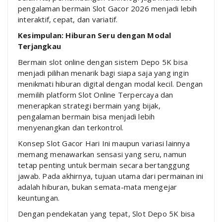
pengalaman bermain Slot Gacor 2026 menjadi lebih
interaktif, cepat, dan variatif.
Kesimpulan: Hiburan Seru dengan Modal
Terjangkau
Bermain slot online dengan sistem Depo 5K bisa
menjadi pilihan menarik bagi siapa saja yang ingin
menikmati hiburan digital dengan modal kecil. Dengan
memilih platform Slot Online Terpercaya dan
menerapkan strategi bermain yang bijak,
pengalaman bermain bisa menjadi lebih
menyenangkan dan terkontrol.
Konsep Slot Gacor Hari Ini maupun variasi lainnya
memang menawarkan sensasi yang seru, namun
tetap penting untuk bermain secara bertanggung
jawab. Pada akhirnya, tujuan utama dari permainan ini
adalah hiburan, bukan semata-mata mengejar
keuntungan.
Dengan pendekatan yang tepat, Slot Depo 5K bisa