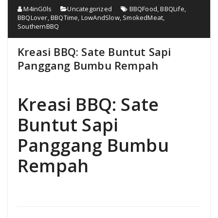
M4inG0ls
Uncategorized
BBQFood
,
BBQLife
,
BBQLover
,
BBQTime
,
LowAndSlow
,
SmokedMeat
,
SouthernBBQ
Kreasi BBQ: Sate Buntut Sapi
Panggang Bumbu Rempah
Kreasi BBQ: Sate
Buntut Sapi
Panggang Bumbu
Rempah