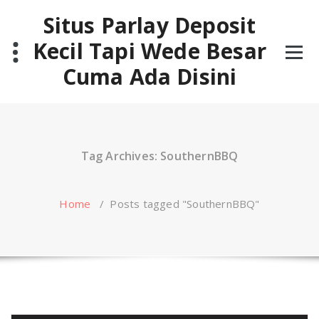
Skip
Situs Parlay Deposit
to
content
Kecil Tapi Wede Besar
Cuma Ada Disini
Tag Archives: SouthernBBQ
Home
/
Posts tagged "SouthernBBQ"