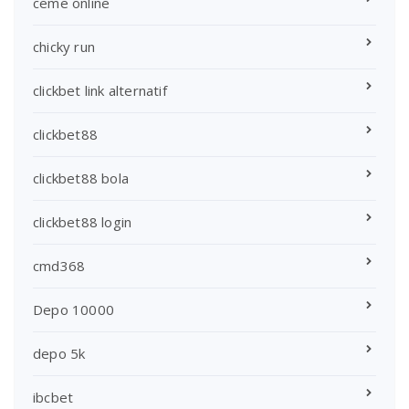
ceme online
chicky run
clickbet link alternatif
clickbet88
clickbet88 bola
clickbet88 login
cmd368
Depo 10000
depo 5k
ibcbet