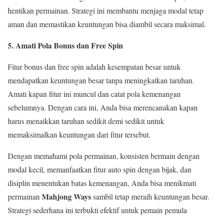
hentikan permainan. Strategi ini membantu menjaga modal tetap
aman dan memastikan keuntungan bisa diambil secara maksimal.
5. Amati Pola Bonus dan Free Spin
Fitur bonus dan free spin adalah kesempatan besar untuk
mendapatkan keuntungan besar tanpa meningkatkan taruhan.
Amati kapan fitur ini muncul dan catat pola kemenangan
sebelumnya. Dengan cara ini, Anda bisa merencanakan kapan
harus menaikkan taruhan sedikit demi sedikit untuk
memaksimalkan keuntungan dari fitur tersebut.
Dengan memahami pola permainan, konsisten bermain dengan
modal kecil, memanfaatkan fitur auto spin dengan bijak, dan
disiplin menentukan batas kemenangan, Anda bisa menikmati
Mahjong Ways
permainan
sambil tetap meraih keuntungan besar.
Strategi sederhana ini terbukti efektif untuk pemain pemula