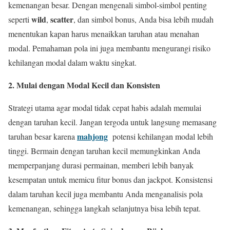
kemenangan besar. Dengan mengenali simbol-simbol penting
wild
scatter
seperti
,
, dan simbol bonus, Anda bisa lebih mudah
menentukan kapan harus menaikkan taruhan atau menahan
modal. Pemahaman pola ini juga membantu mengurangi risiko
kehilangan modal dalam waktu singkat.
2. Mulai dengan Modal Kecil dan Konsisten
Strategi utama agar modal tidak cepat habis adalah memulai
dengan taruhan kecil. Jangan tergoda untuk langsung memasang
mahjong
taruhan besar karena
potensi kehilangan modal lebih
tinggi. Bermain dengan taruhan kecil memungkinkan Anda
memperpanjang durasi permainan, memberi lebih banyak
kesempatan untuk memicu fitur bonus dan jackpot. Konsistensi
dalam taruhan kecil juga membantu Anda menganalisis pola
kemenangan, sehingga langkah selanjutnya bisa lebih tepat.