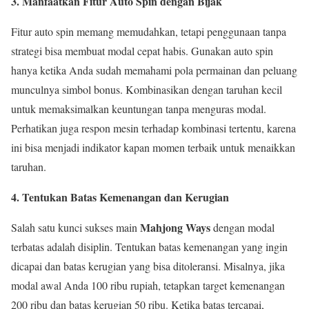
3. Manfaatkan Fitur Auto Spin dengan Bijak
Fitur auto spin memang memudahkan, tetapi penggunaan tanpa
strategi bisa membuat modal cepat habis. Gunakan auto spin
hanya ketika Anda sudah memahami pola permainan dan peluang
munculnya simbol bonus. Kombinasikan dengan taruhan kecil
untuk memaksimalkan keuntungan tanpa menguras modal.
Perhatikan juga respon mesin terhadap kombinasi tertentu, karena
ini bisa menjadi indikator kapan momen terbaik untuk menaikkan
taruhan.
4. Tentukan Batas Kemenangan dan Kerugian
Mahjong Ways
Salah satu kunci sukses main
dengan modal
terbatas adalah disiplin. Tentukan batas kemenangan yang ingin
dicapai dan batas kerugian yang bisa ditoleransi. Misalnya, jika
modal awal Anda 100 ribu rupiah, tetapkan target kemenangan
200 ribu dan batas kerugian 50 ribu. Ketika batas tercapai,