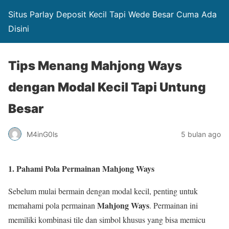
Situs Parlay Deposit Kecil Tapi Wede Besar Cuma Ada
Disini
Tips Menang Mahjong Ways
dengan Modal Kecil Tapi Untung
Besar
M4inG0ls
5 bulan ago
1. Pahami Pola Permainan Mahjong Ways
Sebelum mulai bermain dengan modal kecil, penting untuk
Mahjong Ways
memahami pola permainan
. Permainan ini
memiliki kombinasi tile dan simbol khusus yang bisa memicu