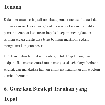
Tenang
Kalah beruntun seringkali membuat pemain merasa frustrasi dan
terbawa emosi. Emosi yang tidak terkendali bisa menyebabkan
pemain membuat keputusan impulsif, seperti meningkatkan
taruhan secara drastis atau terus bermain meskipun sedang
mengalami kerugian besar.
Untuk menghindari hal ini, penting untuk tetap tenang dan
disiplin. Jika merasa emosi mulai menguasai, sebaiknya berhenti
sejenak dan melakukan hal lain untuk menenangkan diri sebelum
kembali bermain.
6. Gunakan Strategi Taruhan yang
Tepat