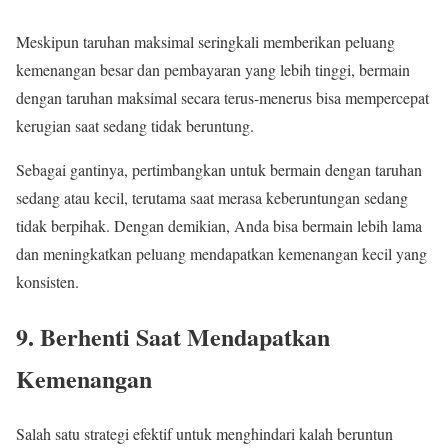
Meskipun taruhan maksimal seringkali memberikan peluang
kemenangan besar dan pembayaran yang lebih tinggi, bermain
dengan taruhan maksimal secara terus-menerus bisa mempercepat
kerugian saat sedang tidak beruntung.
Sebagai gantinya, pertimbangkan untuk bermain dengan taruhan
sedang atau kecil, terutama saat merasa keberuntungan sedang
tidak berpihak. Dengan demikian, Anda bisa bermain lebih lama
dan meningkatkan peluang mendapatkan kemenangan kecil yang
konsisten.
9. Berhenti Saat Mendapatkan
Kemenangan
Salah satu strategi efektif untuk menghindari kalah beruntun