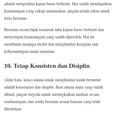
adalah mengetahui kapan harus berhenti. Jika sudah mendapatkan
kemenangan yang cukup memuaskan, jangan terlalu rakus untuk
terus bermain.
Bermain secara bijak termasuk tahu kapan harus berhenti dan
menyimpan kemenangan yang sudah diperoleh. Hal ini
membantu menjaga modal dan menghindari kerugian saat
keberuntungan mulai menurun.
10. Tetap Konsisten dan Disiplin
Akhir kata, kunci utama untuk menghindari kalah beruntun
adalah konsistensi dan disiplin. Ikuti aturan main yang sudah
dibuat, jangan tergoda untuk meningkatkan taruhan secara
sembarangan, dan selalu bermain sesuai batasan yang telah
ditentukan.