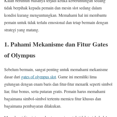
Kalah beruntun biasanya terjadi ketika keberuntungan sedang
tidak berpihak kepada pemain dan mesin slot sedang dalam
kondisi kurang menguntungkan. Memahami hal ini membantu
pemain untuk tidak terlalu emosional dan tetap bermain dengan
strategi yang matang.
1. Pahami Mekanisme dan Fitur Gates
of Olympus
Sebelum bermain, sangat penting untuk memahami mekanisme
dasar dari
gates of olympus slot
. Game ini memiliki lima
gulungan dengan enam baris dan fitur-fitur menarik seperti simbol
liar, fitur bonus, serta putaran gratis. Pemain harus memahami
bagaimana simbol-simbol tertentu memicu fitur khusus dan
bagaimana pembayaran dilakukan.