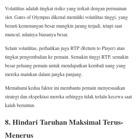
Volatilitas adalah tingkat risiko yang terkait dengan permainan
slot. Gates of Olympus dikenal memiliki volatilitas tinggi, yang
berarti kemenangan besar mungkin jarang terjadi, tetapi saat
muncul, nilainya biasanya besar.
Selain volatilitas, perhatikan juga RTP (Return to Player) atau
tingkat pengembalian ke pemain. Semakin tinggi RTP, semakin
besar peluang pemain untuk mendapatkan kembali uang yang
mereka mainkan dalam jangka panjang.
Memahami kedua faktor ini membantu pemain menyesuaikan
strategi dan ekspektasi mereka sehingga tidak terlalu kecewa saat
kalah beruntun.
8. Hindari Taruhan Maksimal Terus-
Menerus