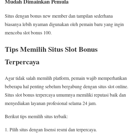
Mudah Dimainkan Pemula
Situs dengan bonus new member dan tampilan sederhana
biasanya lebih nyaman digunakan oleh pemain baru yang ingin
mencoba slot bonus 100.
Tips Memilih Situs Slot Bonus
Terpercaya
Agar tidak salah memilih platform, pemain wajib memperhatikan
beberapa hal penting sebelum bergabung dengan situs slot online.
Situs slot bonus terpercaya umumnya memiliki reputasi baik dan
menyediakan layanan profesional selama 24 jam.
Berikut tips memilih situs terbaik:
Pilih situs dengan lisensi resmi dan terpercaya.