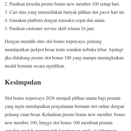
Pastikan tersedia promo bonus new member 100 setiap hari.
Cari situs yang menyediakan banyak pilihan slot gacor hari ini.
Gunakan platform dengan transaksi cepat dan aman.
Pastikan customer service aktif selama 24 jam.
Dengan memilih situs slot bonus terpercaya, peluang
mendapatkan jackpot besar tentu semakin terbuka lebar. Apalagi
jika didukung promo slot bonus 100 yang mampu meningkatkan
modal bermain secara signifikan.
Kesimpulan
Slot bonus terpercaya 2026 menjadi pilihan utama bagi pemain
yang ingin mendapatkan pengalaman bermain slot online dengan
peluang cuan besar. Kehadiran promo bonus new member, bonus
new member 100, hingga slot bonus 100 membuat pemain
semakin mudah memperoleh keuntungan sejak awal bermain.