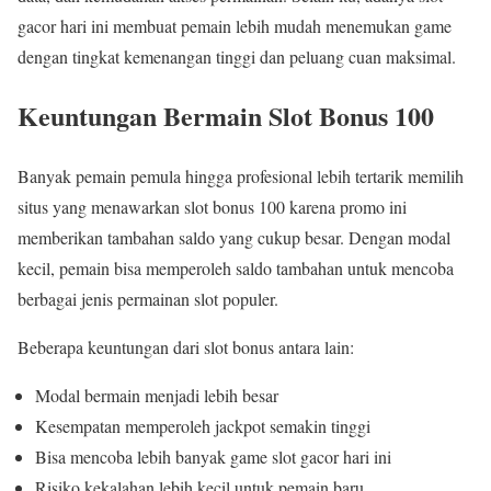
gacor hari ini membuat pemain lebih mudah menemukan game
dengan tingkat kemenangan tinggi dan peluang cuan maksimal.
Keuntungan Bermain Slot Bonus 100
Banyak pemain pemula hingga profesional lebih tertarik memilih
situs yang menawarkan slot bonus 100 karena promo ini
memberikan tambahan saldo yang cukup besar. Dengan modal
kecil, pemain bisa memperoleh saldo tambahan untuk mencoba
berbagai jenis permainan slot populer.
Beberapa keuntungan dari slot bonus antara lain:
Modal bermain menjadi lebih besar
Kesempatan memperoleh jackpot semakin tinggi
Bisa mencoba lebih banyak game slot gacor hari ini
Risiko kekalahan lebih kecil untuk pemain baru