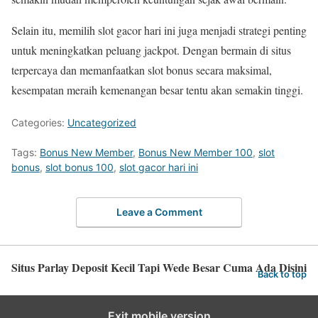
Selain itu, memilih slot gacor hari ini juga menjadi strategi penting
untuk meningkatkan peluang jackpot. Dengan bermain di situs
terpercaya dan memanfaatkan slot bonus secara maksimal,
kesempatan meraih kemenangan besar tentu akan semakin tinggi.
Categories:
Uncategorized
Tags:
Bonus New Member
,
Bonus New Member 100
,
slot
bonus
,
slot bonus 100
,
slot gacor hari ini
Leave a Comment
Situs Parlay Deposit Kecil Tapi Wede Besar Cuma Ada Disini
Back to top
Exit mobile version