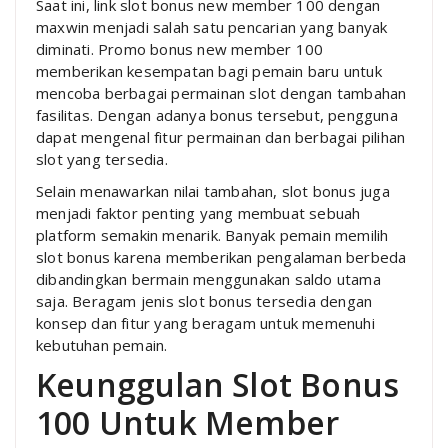
Saat ini, link slot bonus new member 100 dengan
maxwin menjadi salah satu pencarian yang banyak
diminati. Promo bonus new member 100
memberikan kesempatan bagi pemain baru untuk
mencoba berbagai permainan slot dengan tambahan
fasilitas. Dengan adanya bonus tersebut, pengguna
dapat mengenal fitur permainan dan berbagai pilihan
slot yang tersedia.
Selain menawarkan nilai tambahan, slot bonus juga
menjadi faktor penting yang membuat sebuah
platform semakin menarik. Banyak pemain memilih
slot bonus karena memberikan pengalaman berbeda
dibandingkan bermain menggunakan saldo utama
saja. Beragam jenis slot bonus tersedia dengan
konsep dan fitur yang beragam untuk memenuhi
kebutuhan pemain.
Keunggulan Slot Bonus
100 Untuk Member