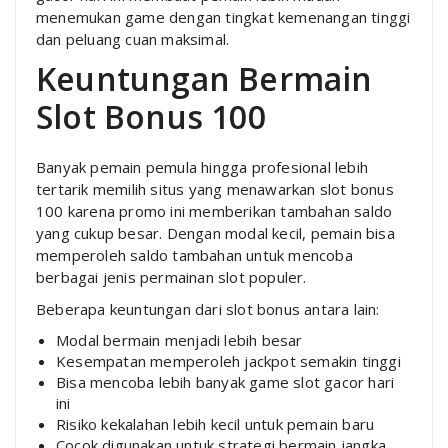
menemukan game dengan tingkat kemenangan tinggi
dan peluang cuan maksimal.
Keuntungan Bermain
Slot Bonus 100
Banyak pemain pemula hingga profesional lebih
tertarik memilih situs yang menawarkan slot bonus
100 karena promo ini memberikan tambahan saldo
yang cukup besar. Dengan modal kecil, pemain bisa
memperoleh saldo tambahan untuk mencoba
berbagai jenis permainan slot populer.
Beberapa keuntungan dari slot bonus antara lain:
Modal bermain menjadi lebih besar
Kesempatan memperoleh jackpot semakin tinggi
Bisa mencoba lebih banyak game slot gacor hari
ini
Risiko kekalahan lebih kecil untuk pemain baru
Cocok digunakan untuk strategi bermain jangka