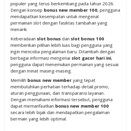
populer yang terus berkembang pada tahun 2026.
Dengan konsep
bonus new member 100
, pengguna
mendapatkan kesempatan untuk mengenal
permainan slot dengan fasilitas tambahan yang
menarik.
Keberadaan
slot bonus
dan
slot bonus 100
memberikan pilihan lebih luas bagi pengguna yang
ingin mencoba pengalaman baru. Ditambah dengan
berbagai informasi mengenai
slot gacor hari ini
,
pengguna dapat menemukan permainan yang sesuai
dengan minat masing-masing.
Memilih
bonus new member
yang tepat
membutuhkan perhatian terhadap detail promo,
aturan penggunaan, dan transparansi layanan.
Dengan memahami informasi tersebut, pengguna
dapat memanfaatkan
bonus new member 100
secara lebih bijak dan mendapatkan pengalaman
bermain yang lebih optimal.