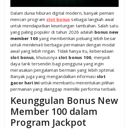
Dalam dunia hiburan digital modern, banyak pemain
mencari program
slot bonus
sebagai langkah awal
untuk mendapatkan keuntungan tambahan. Salah satu
yang paling populer di tahun 2026 adalah
bonus new
member 100
yang memberikan peluang lebih besar
untuk menikmati berbagai permainan dengan modal
awal yang lebih ringan. Tidak hanya itu, keberadaan
slot bonus
, khususnya
slot bonus 100
, menjadi
daya tarik tersendiri bagi pengguna yang ingin
merasakan pengalaman bermain yang lebih optimal.
Banyak juga yang mengandalkan informasi
slot
gacor hari ini
untuk membantu menentukan pilihan
permainan yang dianggap memiliki performa terbaik.
Keunggulan Bonus New
Member 100 dalam
Program Jackpot