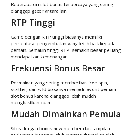
Beberapa ciri slot bonus terpercaya yang sering
dianggap gacor antara lain:
RTP Tinggi
Game dengan RTP tinggi biasanya memiliki
persentase pengembalian yang lebih baik kepada
pemain. Semakin tinggi RTP, semakin besar peluang
mendapatkan kemenangan.
Frekuensi Bonus Besar
Permainan yang sering memberikan free spin,
scatter, dan wild biasanya menjadi favorit pemain
slot bonus karena dianggap lebih mudah
menghasilkan cuan.
Mudah Dimainkan Pemula
Situs dengan bonus new member dan tampilan