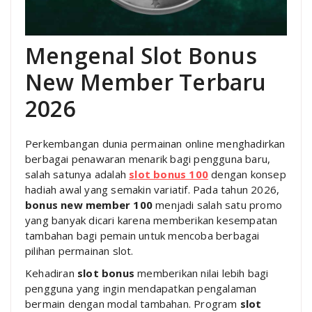
Mengenal Slot Bonus
New Member Terbaru
2026
Perkembangan dunia permainan online menghadirkan
berbagai penawaran menarik bagi pengguna baru,
salah satunya adalah
slot bonus 100
dengan konsep
hadiah awal yang semakin variatif. Pada tahun 2026,
bonus new member 100
menjadi salah satu promo
yang banyak dicari karena memberikan kesempatan
tambahan bagi pemain untuk mencoba berbagai
pilihan permainan slot.
Kehadiran
slot bonus
memberikan nilai lebih bagi
pengguna yang ingin mendapatkan pengalaman
bermain dengan modal tambahan. Program
slot