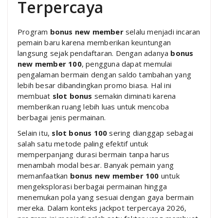
Terpercaya
Program
bonus new member
selalu menjadi incaran
pemain baru karena memberikan keuntungan
langsung sejak pendaftaran. Dengan adanya
bonus
new member 100
, pengguna dapat memulai
pengalaman bermain dengan saldo tambahan yang
lebih besar dibandingkan promo biasa. Hal ini
membuat
slot bonus
semakin diminati karena
memberikan ruang lebih luas untuk mencoba
berbagai jenis permainan.
Selain itu,
slot bonus 100
sering dianggap sebagai
salah satu metode paling efektif untuk
memperpanjang durasi bermain tanpa harus
menambah modal besar. Banyak pemain yang
memanfaatkan
bonus new member 100
untuk
mengeksplorasi berbagai permainan hingga
menemukan pola yang sesuai dengan gaya bermain
mereka. Dalam konteks jackpot terpercaya 2026,