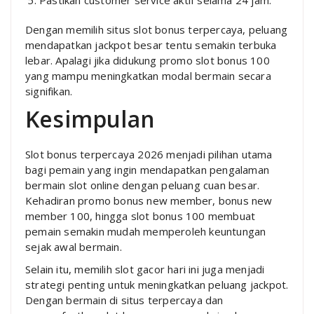
Pastikan customer service aktif selama 24 jam.
Dengan memilih situs slot bonus terpercaya, peluang
mendapatkan jackpot besar tentu semakin terbuka
lebar. Apalagi jika didukung promo slot bonus 100
yang mampu meningkatkan modal bermain secara
signifikan.
Kesimpulan
Slot bonus terpercaya 2026 menjadi pilihan utama
bagi pemain yang ingin mendapatkan pengalaman
bermain slot online dengan peluang cuan besar.
Kehadiran promo bonus new member, bonus new
member 100, hingga slot bonus 100 membuat
pemain semakin mudah memperoleh keuntungan
sejak awal bermain.
Selain itu, memilih slot gacor hari ini juga menjadi
strategi penting untuk meningkatkan peluang jackpot.
Dengan bermain di situs terpercaya dan