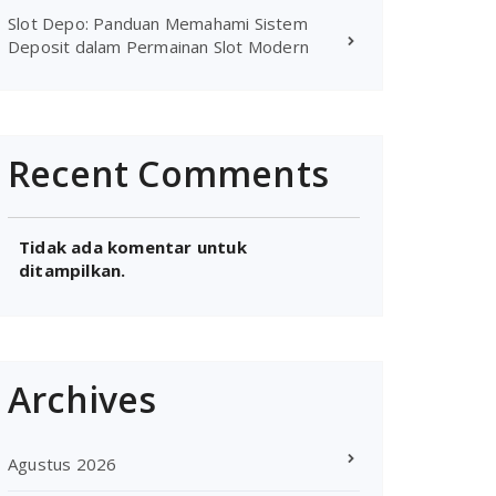
Slot Depo: Panduan Memahami Sistem
Deposit dalam Permainan Slot Modern
Recent Comments
Tidak ada komentar untuk
ditampilkan.
Archives
Agustus 2026