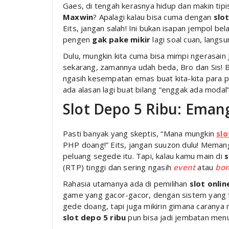
Gaes, di tengah kerasnya hidup dan makin ti
Maxwin
? Apalagi kalau bisa cuma dengan
slo
Eits, jangan salah! Ini bukan isapan jempol be
pengen
gak pake mikir
lagi soal cuan, langsu
Dulu, mungkin kita cuma bisa mimpi ngerasain
sekarang, zamannya udah beda, Bro dan Sis!
ngasih kesempatan emas buat kita-kita para pe
ada alasan lagi buat bilang “enggak ada modal”
Slot Depo 5 Ribu: Eman
Pasti banyak yang skeptis, “Mana mungkin
slo
PHP doang!” Eits, jangan suuzon dulu! Meman
peluang segede itu. Tapi, kalau kamu main di
s
(RTP) tinggi dan sering ngasih
event
atau
bo
Rahasia utamanya ada di pemilihan
slot onli
game yang gacor-gacor, dengan sistem yang f
gede doang, tapi juga mikirin gimana caranya
slot depo 5 ribu
pun bisa jadi jembatan men