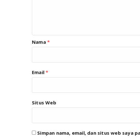
Nama
*
Email
*
Situs Web
Simpan nama, email, dan situs web saya p