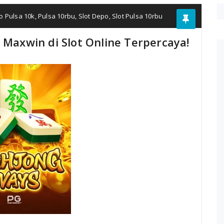
o Pulsa 10k
,
Pulsa 10rbu
,
Slot Depo
,
Slot Pulsa 10rbu
 Maxwin di Slot Online Terpercaya!