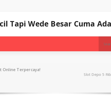
ecil Tapi Wede Besar Cuma Ada
Search
for:
ot Online Terpercaya!
Slot Depo 5 Rib