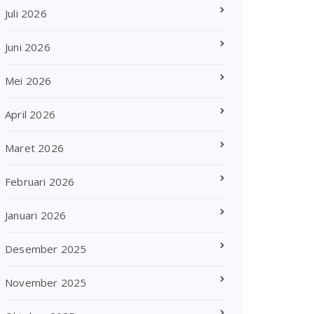
Juli 2026
Juni 2026
Mei 2026
April 2026
Maret 2026
Februari 2026
Januari 2026
Desember 2025
November 2025