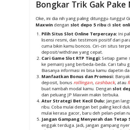
Bongkar Trik Gak Pake 
Oke, ini dia nih yang paling ditunggu-tunggu! 
Maxwin
dengan
slot depo 5 ribu
di
slot on
Pilih Situs Slot Online Terpercaya:
Ini pa
lisensi resmi, dan testimoni positif dari pa
cuma bikin kamu boncos. Ciri-ciri situs te
deposit/withdraw yang cepat.
Cari Game Slot RTP Tinggi:
Setiap game s
ke pemain) yang berbeda-beda. Cari tahu g
Biasanya informasi ini bisa kamu dapetin dar
Manfaatkan Bonus dan Promosi:
Banyak
deposit, bonus
rollingan
,
cashback
, atau
f
buat nambah modal kamu. Dengan
slot de
dan peluang JP Maxwin makin terbuka.
Atur Strategi Bet Kecil Dulu:
Jangan lang
ribu. Coba mulai dengan bet paling kecil dul
mulai kerasa gacor, baru deh pelan-pelan naik
Jangan Gampang Menyerah dan Tetap 
enggak terduga. Jadi, jangan gampang nyer