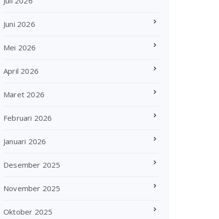
Juli 2026
Juni 2026
Mei 2026
April 2026
Maret 2026
Februari 2026
Januari 2026
Desember 2025
November 2025
Oktober 2025