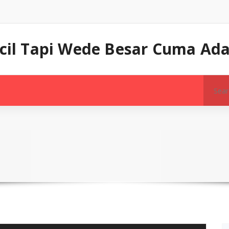
ecil Tapi Wede Besar Cuma Ada
Search
for: