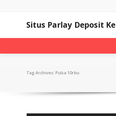
Skip
to
content
Situs Parlay Deposit K
Tag Archives: Pulsa 10rbu