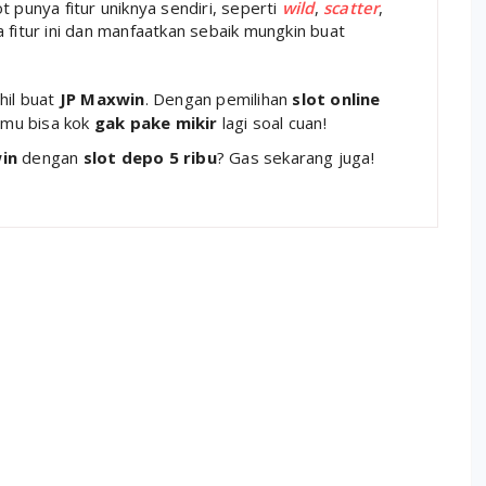
 punya fitur uniknya sendiri, seperti
wild
,
scatter
,
 fitur ini dan manfaatkan sebaik mungkin buat
hil buat
JP Maxwin
. Dengan pemilihan
slot online
kamu bisa kok
gak pake mikir
lagi soal cuan!
in
dengan
slot depo 5 ribu
? Gas sekarang juga!