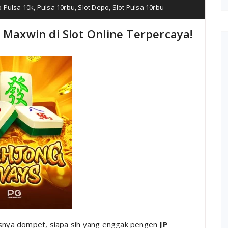
 Pulsa 10k
,
Pulsa 10rbu
,
Slot Depo
,
Slot Pulsa 10rbu
 Maxwin di Slot Online Terpercaya!
pisnya dompet, siapa sih yang enggak pengen
JP