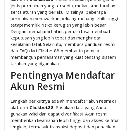
jenis permainan yang tersedia, mekanisme taruhan,
serta aturan yang berlaku. Misalnya, beberapa
permainan menawarkan peluang menang lebih tinggi
tetapi memiliki risiko kerugian yang lebih besar.
Dengan memahami hal ini, pemain bisa membuat
keputusan yang lebih tepat dan menghindari
kesalahan fatal. Selain itu, membaca panduan resmi
dan FAQ dari Clickbet88 membantu pemula
membangun pemahaman yang kuat tentang sistem
taruhan yang digunakan.
Pentingnya Mendaftar
Akun Resmi
Langkah berikutnya adalah mendaftar akun resmi di
platform
Clickbet88
. Pastikan data yang Anda
gunakan valid dan dapat diverifikasi. Akun resmi
memberikan keamanan lebih tinggi dan akses ke fitur
lengkap, termasuk transaksi deposit dan penarikan