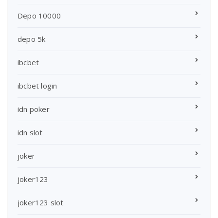
Depo 10000
depo 5k
ibcbet
ibcbet login
idn poker
idn slot
joker
joker123
joker123 slot