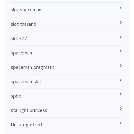
slot spaceman
slot thailand
slot777
spaceman
spaceman pragmatic
spaceman slot
spbo
starlight princess
Uncategorized