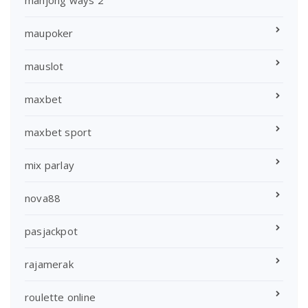
maupoker
mauslot
maxbet
maxbet sport
mix parlay
nova88
pasjackpot
rajamerak
roulette online