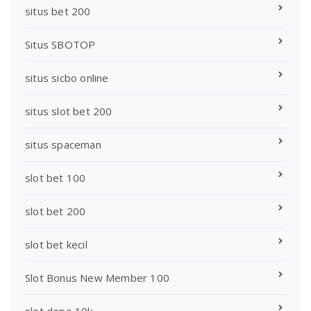
situs bet 200
Situs SBOTOP
situs sicbo online
situs slot bet 200
situs spaceman
slot bet 100
slot bet 200
slot bet kecil
Slot Bonus New Member 100
slot depo 10k