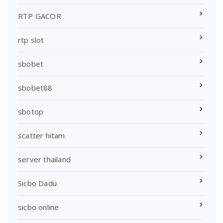
RTP GACOR
rtp slot
sbobet
sbobet88
sbotop
scatter hitam
server thailand
Sicbo Dadu
sicbo online