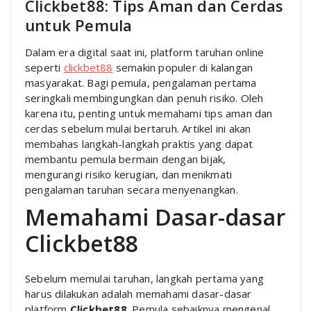
Clickbet88: Tips Aman dan Cerdas
untuk Pemula
Dalam era digital saat ini, platform taruhan online
seperti
clickbet88
semakin populer di kalangan
masyarakat. Bagi pemula, pengalaman pertama
seringkali membingungkan dan penuh risiko. Oleh
karena itu, penting untuk memahami tips aman dan
cerdas sebelum mulai bertaruh. Artikel ini akan
membahas langkah-langkah praktis yang dapat
membantu pemula bermain dengan bijak,
mengurangi risiko kerugian, dan menikmati
pengalaman taruhan secara menyenangkan.
Memahami Dasar-dasar
Clickbet88
Sebelum memulai taruhan, langkah pertama yang
harus dilakukan adalah memahami dasar-dasar
platform
Clickbet88
. Pemula sebaiknya mengenal