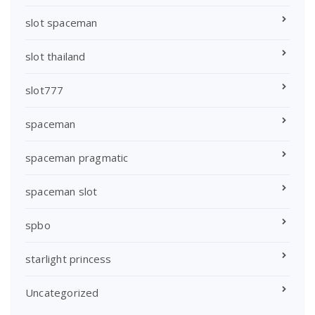
slot spaceman
slot thailand
slot777
spaceman
spaceman pragmatic
spaceman slot
spbo
starlight princess
Uncategorized