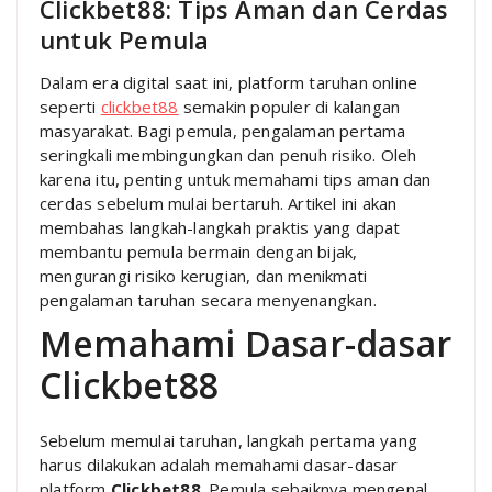
Clickbet88: Tips Aman dan Cerdas
untuk Pemula
Dalam era digital saat ini, platform taruhan online
seperti
clickbet88
semakin populer di kalangan
masyarakat. Bagi pemula, pengalaman pertama
seringkali membingungkan dan penuh risiko. Oleh
karena itu, penting untuk memahami tips aman dan
cerdas sebelum mulai bertaruh. Artikel ini akan
membahas langkah-langkah praktis yang dapat
membantu pemula bermain dengan bijak,
mengurangi risiko kerugian, dan menikmati
pengalaman taruhan secara menyenangkan.
Memahami Dasar-dasar
Clickbet88
Sebelum memulai taruhan, langkah pertama yang
harus dilakukan adalah memahami dasar-dasar
platform
Clickbet88
. Pemula sebaiknya mengenal