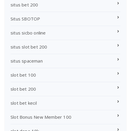
situs bet 200
Situs SBOTOP
situs sicbo online
situs slot bet 200
situs spaceman
slot bet 100
slot bet 200
slot bet kecil
Slot Bonus New Member 100
slot depo 10k