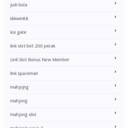
judi bola
klikwin88
koi gate
link slot bet 200 perak
Link Slot Bonus New Member
link spaceman
mahjojng
mahjong
mahjong slot
mahjong ways 2