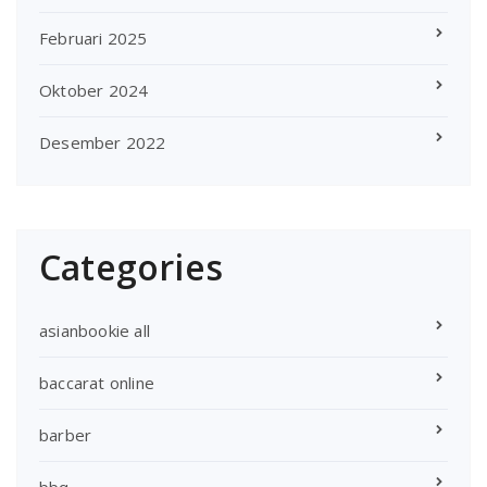
Februari 2025
Oktober 2024
Desember 2022
Categories
asianbookie all
baccarat online
barber
bbq