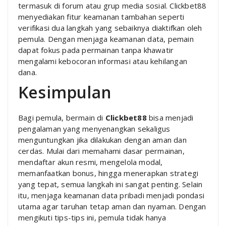
termasuk di forum atau grup media sosial. Clickbet88
menyediakan fitur keamanan tambahan seperti
verifikasi dua langkah yang sebaiknya diaktifkan oleh
pemula. Dengan menjaga keamanan data, pemain
dapat fokus pada permainan tanpa khawatir
mengalami kebocoran informasi atau kehilangan
dana.
Kesimpulan
Bagi pemula, bermain di
Clickbet88
bisa menjadi
pengalaman yang menyenangkan sekaligus
menguntungkan jika dilakukan dengan aman dan
cerdas. Mulai dari memahami dasar permainan,
mendaftar akun resmi, mengelola modal,
memanfaatkan bonus, hingga menerapkan strategi
yang tepat, semua langkah ini sangat penting. Selain
itu, menjaga keamanan data pribadi menjadi pondasi
utama agar taruhan tetap aman dan nyaman. Dengan
mengikuti tips-tips ini, pemula tidak hanya