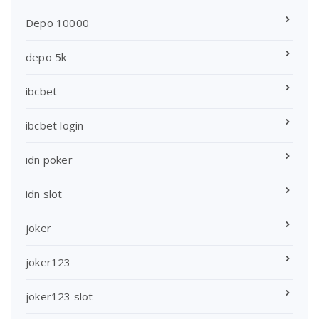
Depo 10000
depo 5k
ibcbet
ibcbet login
idn poker
idn slot
joker
joker123
joker123 slot