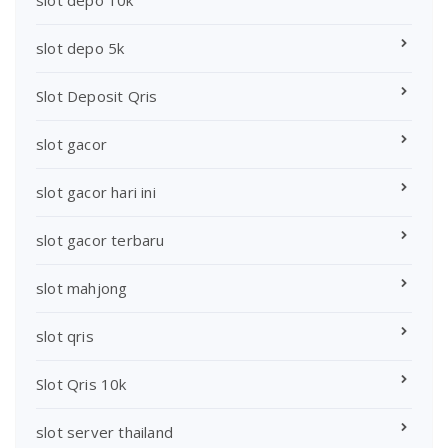
slot depo 5k
Slot Deposit Qris
slot gacor
slot gacor hari ini
slot gacor terbaru
slot mahjong
slot qris
Slot Qris 10k
slot server thailand