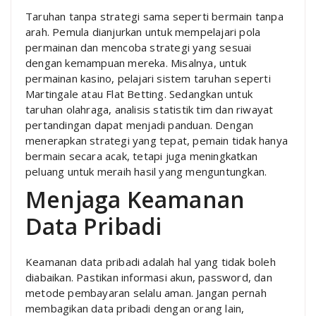
Taruhan tanpa strategi sama seperti bermain tanpa
arah. Pemula dianjurkan untuk mempelajari pola
permainan dan mencoba strategi yang sesuai
dengan kemampuan mereka. Misalnya, untuk
permainan kasino, pelajari sistem taruhan seperti
Martingale atau Flat Betting. Sedangkan untuk
taruhan olahraga, analisis statistik tim dan riwayat
pertandingan dapat menjadi panduan. Dengan
menerapkan strategi yang tepat, pemain tidak hanya
bermain secara acak, tetapi juga meningkatkan
peluang untuk meraih hasil yang menguntungkan.
Menjaga Keamanan
Data Pribadi
Keamanan data pribadi adalah hal yang tidak boleh
diabaikan. Pastikan informasi akun, password, dan
metode pembayaran selalu aman. Jangan pernah
membagikan data pribadi dengan orang lain,