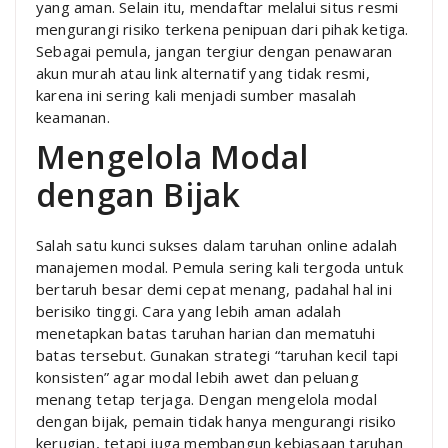
yang aman. Selain itu, mendaftar melalui situs resmi
mengurangi risiko terkena penipuan dari pihak ketiga.
Sebagai pemula, jangan tergiur dengan penawaran
akun murah atau link alternatif yang tidak resmi,
karena ini sering kali menjadi sumber masalah
keamanan.
Mengelola Modal
dengan Bijak
Salah satu kunci sukses dalam taruhan online adalah
manajemen modal. Pemula sering kali tergoda untuk
bertaruh besar demi cepat menang, padahal hal ini
berisiko tinggi. Cara yang lebih aman adalah
menetapkan batas taruhan harian dan mematuhi
batas tersebut. Gunakan strategi “taruhan kecil tapi
konsisten” agar modal lebih awet dan peluang
menang tetap terjaga. Dengan mengelola modal
dengan bijak, pemain tidak hanya mengurangi risiko
kerugian, tetapi juga membangun kebiasaan taruhan