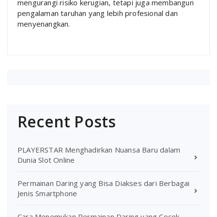
mengurangi risiko kerugian, tetapi juga membangun
pengalaman taruhan yang lebih profesional dan
menyenangkan.
Recent Posts
PLAYERSTAR Menghadirkan Nuansa Baru dalam
Dunia Slot Online
Permainan Daring yang Bisa Diakses dari Berbagai
Jenis Smartphone
Cara Menemukan Permainan Daring yang Cocok