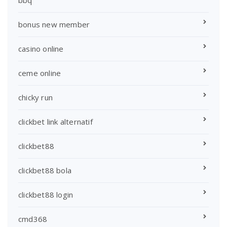
bonus new member
casino online
ceme online
chicky run
clickbet link alternatif
clickbet88
clickbet88 bola
clickbet88 login
cmd368