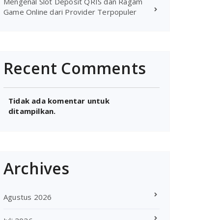
Mengenal Slot Deposit QRIS dan Ragam
Game Online dari Provider Terpopuler
Recent Comments
Tidak ada komentar untuk
ditampilkan.
Archives
Agustus 2026