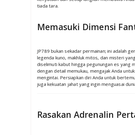
tiada tara.
Memasuki Dimensi Fant
JP789 bukan sekadar permainan; ini adalah 
legenda kuno, makhluk mitos, dan misteri yan
diselimuti kabut hingga pegunungan es yang me
dengan detail memukau, mengajak Anda untuk 
mengintai. Persiapkan diri Anda untuk bertem
juga kekuatan jahat yang ingin menguasai duni
Rasakan Adrenalin Pert