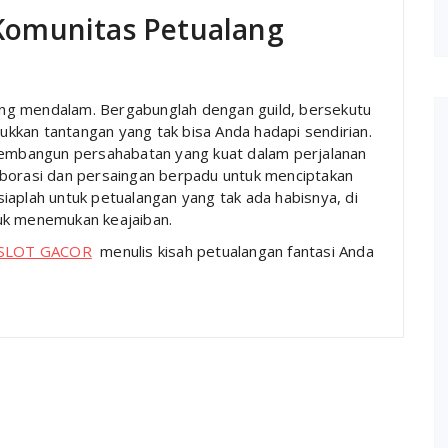
Komunitas Petualang
ng mendalam. Bergabunglah dengan guild, bersekutu
lukkan tantangan yang tak bisa Anda hadapi sendirian.
 membangun persahabatan yang kuat dalam perjalanan
aborasi dan persaingan berpadu untuk menciptakan
iaplah untuk petualangan yang tak ada habisnya, di
uk menemukan keajaiban.
SLOT GACOR
menulis kisah petualangan fantasi Anda