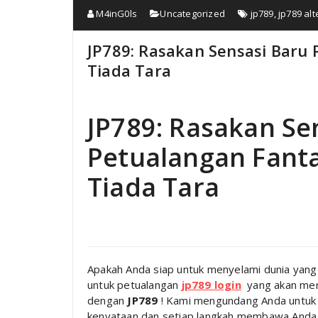
M4inG0ls
Uncategorized
jp789
,
jp789 alt
JP789: Rasakan Sensasi Baru
Tiada Tara
JP789: Rasakan Se
Petualangan Fant
Tiada Tara
Apakah Anda siap untuk menyelami dunia yan
untuk petualangan
jp789 login
yang akan mema
dengan
JP789
! Kami mengundang Anda untuk 
kenyataan dan setiap langkah membawa Anda 