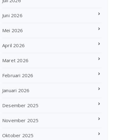
Juli 2026
Juni 2026
Mei 2026
April 2026
Maret 2026
Februari 2026
Januari 2026
Desember 2025
November 2025
Oktober 2025