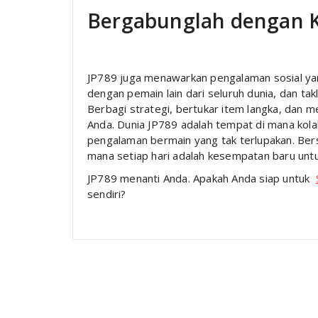
Bergabunglah dengan 
JP789 juga menawarkan pengalaman sosial ya
dengan pemain lain dari seluruh dunia, dan tak
Berbagi strategi, bertukar item langka, dan
Anda. Dunia JP789 adalah tempat di mana kol
pengalaman bermain yang tak terlupakan. Bers
mana setiap hari adalah kesempatan baru unt
JP789 menanti Anda. Apakah Anda siap untuk
sendiri?