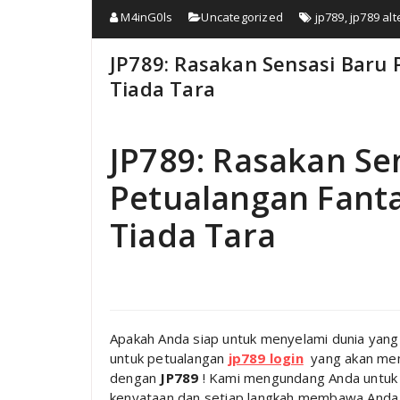
M4inG0ls
Uncategorized
jp789
,
jp789 alt
JP789: Rasakan Sensasi Baru
Tiada Tara
JP789: Rasakan Se
Petualangan Fant
Tiada Tara
Apakah Anda siap untuk menyelami dunia yan
untuk petualangan
jp789 login
yang akan mema
dengan
JP789
! Kami mengundang Anda untuk 
kenyataan dan setiap langkah membawa Anda 