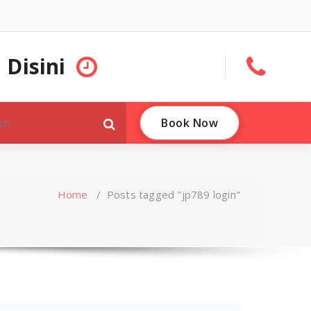
 Disini
Book Now
Home
/
Posts tagged "jp789 login"