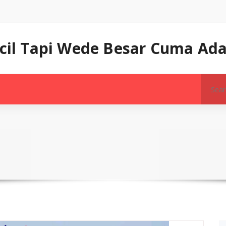
ecil Tapi Wede Besar Cuma Ada
Search
for: