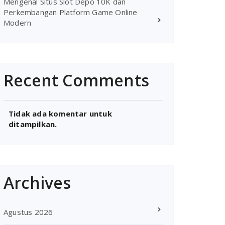
Mengenal Situs Slot Depo 10K dan
Perkembangan Platform Game Online
Modern
Recent Comments
Tidak ada komentar untuk
ditampilkan.
Archives
Agustus 2026