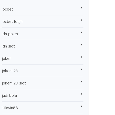
ibcbet
ibcbet login
idn poker
idn slot
joker
joker123
joker123 slot
judi bola
klikwin88