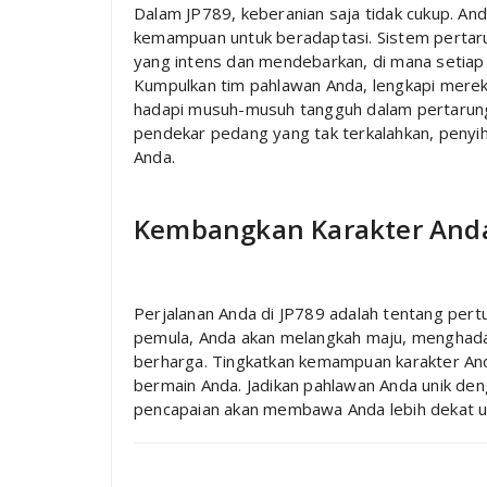
Dalam JP789, keberanian saja tidak cukup. An
kemampuan untuk beradaptasi. Sistem pertar
yang intens dan mendebarkan, di mana setia
Kumpulkan tim pahlawan Anda, lengkapi mereka
hadapi musuh-musuh tangguh dalam pertarung
pendekar pedang yang tak terkalahkan, penyihir
Anda.
Kembangkan Karakter And
Perjalanan Anda di JP789 adalah tentang pert
pemula, Anda akan melangkah maju, menghad
berharga. Tingkatkan kemampuan karakter And
bermain Anda. Jadikan pahlawan Anda unik den
pencapaian akan membawa Anda lebih dekat unt