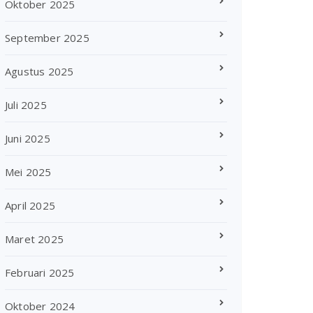
Oktober 2025
September 2025
Agustus 2025
Juli 2025
Juni 2025
Mei 2025
April 2025
Maret 2025
Februari 2025
Oktober 2024