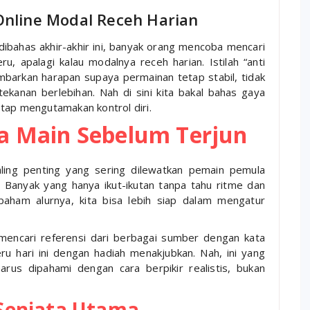
Online Modal Receh Harian
 dibahas akhir-akhir ini, banyak orang mencoba mencari
ru, apalagi kalau modalnya receh harian. Istilah “anti
mbarkan harapan supaya permainan tetap stabil, tidak
tekanan berlebihan. Nah di sini kita bakal bahas gaya
tetap mengutamakan kontrol diri.
 Main Sebelum Terjun
ling penting yang sering dilewatkan pemain pemula
 Banyak yang hanya ikut-ikutan tanpa tahu ritme dan
aham alurnya, kita bisa lebih siap dalam mengatur
 mencari referensi dari berbagai sumber dengan kata
eru hari ini dengan hadiah menakjubkan. Nah, ini yang
harus dipahami dengan cara berpikir realistis, bukan
 Senjata Utama