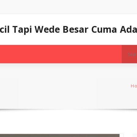
ecil Tapi Wede Besar Cuma Ada
Search
for:
H