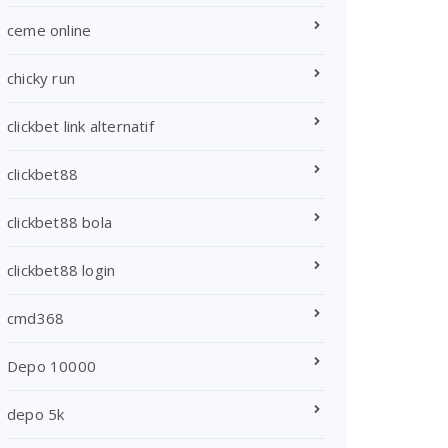
ceme online
chicky run
clickbet link alternatif
clickbet88
clickbet88 bola
clickbet88 login
cmd368
Depo 10000
depo 5k