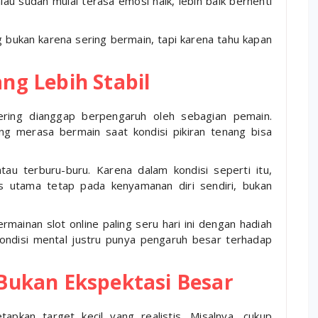
u sudah mulai terasa emosi naik, lebih baik berhenti
bukan karena sering bermain, tapi karena tahu kapan
ng Lebih Stabil
ering dianggap berpengaruh oleh sebagian pemain.
ng merasa bermain saat kondisi pikiran tenang bisa
tau terburu-buru. Karena dalam kondisi seperti itu,
us utama tetap pada kenyamanan diri sendiri, bukan
ainan slot online paling seru hari ini dengan hadiah
kondisi mental justru punya pengaruh besar terhadap
 Bukan Ekspektasi Besar
apkan target kecil yang realistis. Misalnya, cukup