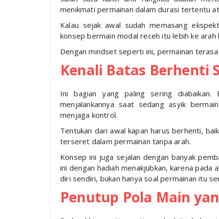
menikmati permainan dalam durasi tertentu a
Kalau sejak awal sudah memasang ekspektas
konsep bermain modal receh itu lebih ke arah 
Dengan mindset seperti ini, permainan terasa 
Kenali Batas Berhenti 
Ini bagian yang paling sering diabaikan
menjalankannya saat sedang asyik bermain
menjaga kontrol.
Tentukan dari awal kapan harus berhenti, bai
terseret dalam permainan tanpa arah.
Konsep ini juga sejalan dengan banyak pemba
ini dengan hadiah menakjubkan, karena pada 
diri sendiri, bukan hanya soal permainan itu sen
Penutup Pola Main yan