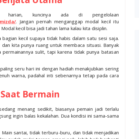
 harian, kuncinya ada di pengelolaan
imizda/
. Jangan pernah menganggap modal kecil itu
 Modal kecil bisa jadi tahan lama kalau kita disiplin.
bagian kecil supaya tidak habis dalam satu sesi saja.
g dan kita punya ruang untuk membaca situasi. Banyak
 permainannya sulit, tapi karena tidak punya batasan
 paling seru hari ini dengan hadiah menakjubkan sering
nuh warna, padahal inti sebenarnya tetap pada cara
 Saat Bermain
sedang menang sedikit, biasanya pemain jadi terlalu
angsung ingin balas kekalahan. Dua kondisi ini sama-sama
g. Main santai, tidak terburu-buru, dan tidak menjadikan