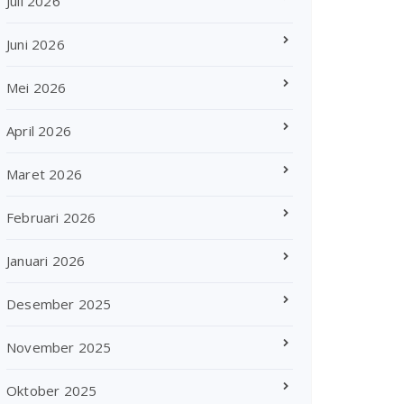
Juli 2026
Juni 2026
Mei 2026
April 2026
Maret 2026
Februari 2026
Januari 2026
Desember 2025
November 2025
Oktober 2025