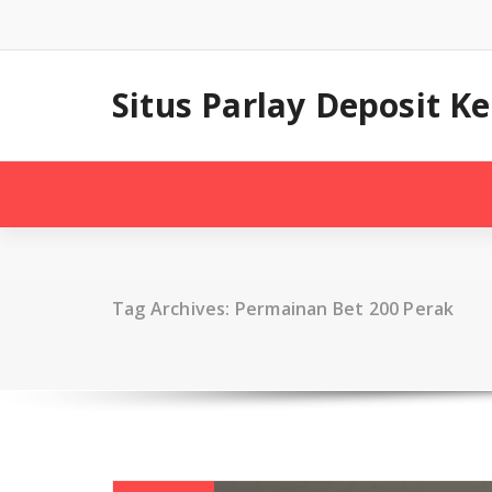
Skip
to
content
Situs Parlay Deposit K
Tag Archives: Permainan Bet 200 Perak