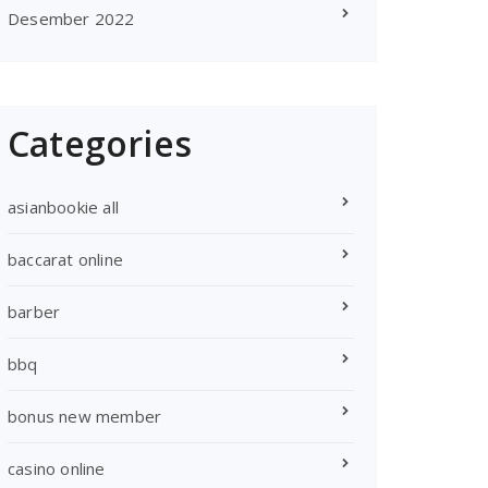
Desember 2022
Categories
asianbookie all
baccarat online
barber
bbq
bonus new member
casino online