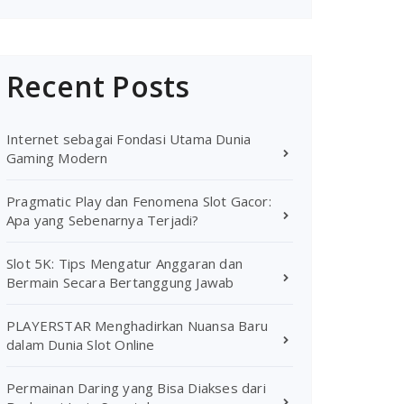
Recent Posts
Internet sebagai Fondasi Utama Dunia
Gaming Modern
Pragmatic Play dan Fenomena Slot Gacor:
Apa yang Sebenarnya Terjadi?
Slot 5K: Tips Mengatur Anggaran dan
Bermain Secara Bertanggung Jawab
PLAYERSTAR Menghadirkan Nuansa Baru
dalam Dunia Slot Online
Permainan Daring yang Bisa Diakses dari