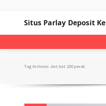
Skip
to
content
Situs Parlay Deposit K
Tag Archives: slot bet 200 perak