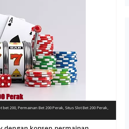
ot bet 200
,
Permainan Bet 200 Perak
,
Situs Slot Bet 200 Perak
,
ty dengan konsep permainan