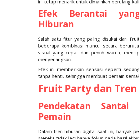
ini tetap menarik untuk dimainkan berulang kali
Efek Berantai yan
Hiburan
Salah satu fitur yang paling disukai dari Fru
beberapa kombinasi muncul secara berurutan.
visual yang cepat dan penuh warna, menci
menyenangkan.
Efek ini memberikan sensasi seperti seda
tanpa henti, sehingga membuat pemain semaki
Fruit Party dan Tren
Pendekatan Santai
Pemain
Dalam tren hiburan digital saat ini, banyak p
Mereka tidak lagi hanya fokus pada hasil akhi