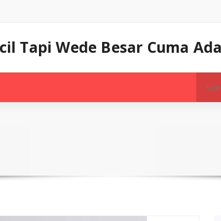
ecil Tapi Wede Besar Cuma Ada
Search
for: