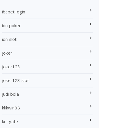
ibcbet login
idn poker
idn slot
joker
joker123
joker123 slot
judi bola
klikwin88
koi gate