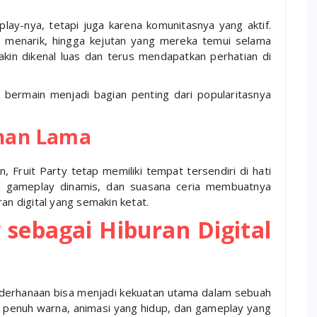
lay-nya, tetapi juga karena komunitasnya yang aktif.
menarik, hingga kejutan yang mereka temui selama
kin dikenal luas dan terus mendapatkan perhatian di
n bermain menjadi bagian penting dari popularitasnya
ahan Lama
Fruit Party tetap memiliki tempat tersendiri di hati
h, gameplay dinamis, dan suasana ceria membuatnya
an digital yang semakin ketat.
 sebagai Hiburan Digital
ederhanaan bisa menjadi kekuatan utama dalam sebuah
penuh warna, animasi yang hidup, dan gameplay yang